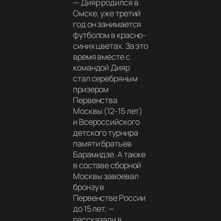
—
Дияр родился в
Омске, уже третий
год он занимается
футболом в красно-
синих цветах. За это
время вместе с
командой Дияр
стал серебряным
призером
Первенства
Москвы (12-15 лет)
и Всероссийского
детского турнира
памяти братьев
Барамидзе. А также
в составе сборной
Москвы завоевал
бронзу в
Первенстве России
до 15 лет,
—
рассказали в