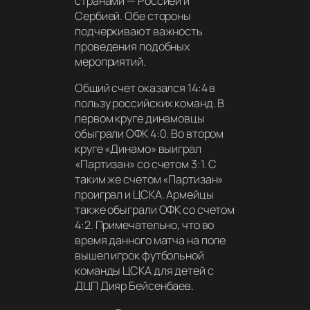
странами — Россией и
Сербией. Обе стороны
подчеркивают важность
проведения подобных
мероприятий.
Общий счет оказался 14:4 в
пользу российских команд. В
первом круге динамовцы
обыграли ОФК 4:0. Во втором
круге «Динамо» выиграл
«Партизан» со счетом 3:1. С
таким же счетом «Партизан»
проиграл и ЦСКА. Армейцы
также обыграли ОФК со счетом
4:2. Примечательно, что во
время данного матча на поле
вышел игрок футбольной
команды ЦСКА для детей с
ДЦП Дияр Бейсенбаев.