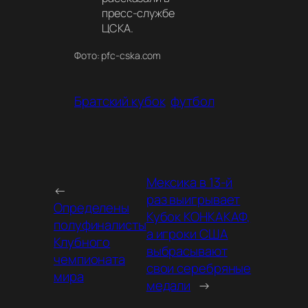
пресс-службе
ЦСКА.
Фото: pfc-cska.com
Братский кубок
футбол
Мексика в 13-й
←
раз выигрывает
Определены
Кубок КОНКАКАФ,
полуфиналисты
а игроки США
Клубного
выбрасывают
чемпионата
свои серебряные
мира
медали
→