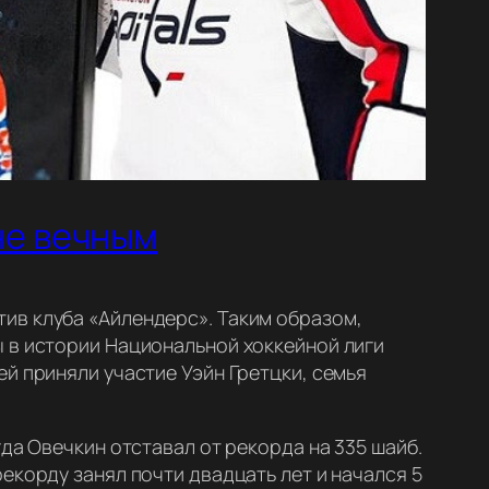
не вечным
ив клуба «Айлендерс». Таким образом,
ы в истории Национальной хоккейной лиги
й приняли участие Уэйн Гретцки, семья
да Овечкин отставал от рекорда на 335 шайб.
екорду занял почти двадцать лет и начался 5