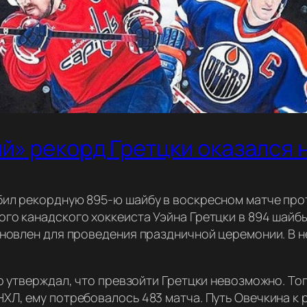
й» рекорд Гретцки оказался 
ил рекордную 895-ю шайбу в воскресном матче прот
го канадского хоккеиста Уэйна Гретцки в 894 шайб
ановлен для проведения праздничной церемонии. В не
р утверждал, что превзойти Гретцки невозможно. Тог
ХЛ, ему потребовалось 483 матча. Путь Овечкина к р