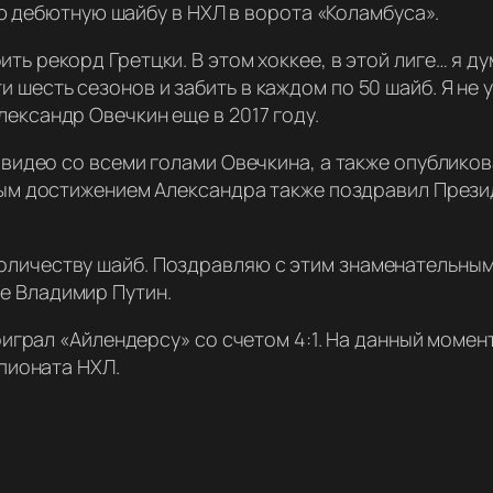
ою дебютную шайбу в НХЛ в ворота «Коламбуса».
ить рекорд Гретцки. В этом хоккее, в этой лиге… я д
 шесть сезонов и забить в каждом по 50 шайб. Я не у
Александр Овечкин еще в 2017 году.
видео со всеми голами Овечкина, а также опублико
м достижением Александра также поздравил Презид
оличеству шайб. Поздравляю с этим знаменательным
е Владимир Путин.
играл «Айлендерсу» со счетом 4:1. На данный моме
пионата НХЛ.