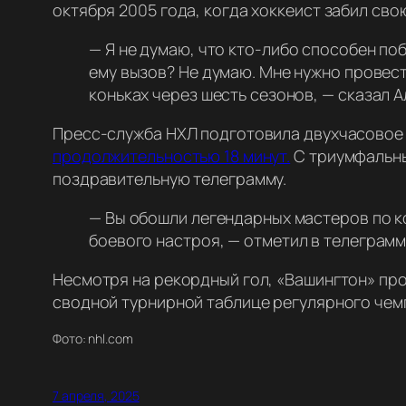
октября 2005 года, когда хоккеист забил св
—
Я не думаю, что кто-либо способен поб
ему вызов? Не думаю. Мне нужно провести
коньках через шесть сезонов
, — сказал 
Пресс-служба НХЛ подготовила двухчасовое 
продолжительностью 18 минут.
С триумфальны
поздравительную телеграмму.
— Вы обошли легендарных мастеров по к
боевого настроя,
— отметил в телеграмм
Несмотря на рекордный гол, «Вашингтон» про
сводной турнирной таблице регулярного чем
Фото: nhl.com
7 апреля, 2025