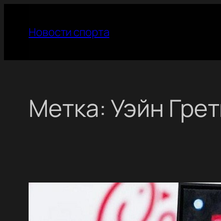
Перейти
к
Новости спорта
содержимому
Метка:
Уэйн Гре