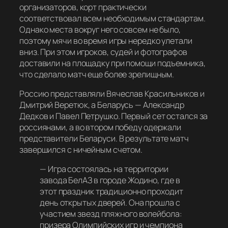
организаторов, корт практически
соответствовал всем необходимым стандартам.
Однако места вокруг него совсем не было,
поэтому мячи во время игры нередко улетали
вниз. При этом игроков, судей и фотографов
доставили на площадку при помощи подъемника,
что сделало матч еще более зрелищным.
Россию представляли Вячеслав Красильников и
Дмитрий Веретюк, а Беларусь — Александр
Дедков и Павел Петрушко. Первый сет остался за
россиянами, а во втором победу одержали
представители Беларуси. В результате матч
завершился с ничейным счетом.
—
Игра состоялась на территории
завода БелАЗ в городе Жодино, где в
этот праздник традиционно проходит
день открытых дверей. Она прошла с
участием звезд пляжного волейбола:
призера Олимпийских игр и чемпиона