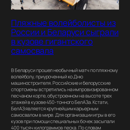
Пляжные волейболисты из
России и Беларуси сыграли
в кузове гигантского
самосвала
В Беларуси прошел необычный матч по пляжному
волейболу, приуроченный ко Дню
машиностроителя. Российские и белорусские
спортсмены встретились на импровизированном
песчаном корте, обустроенном на высоте трех
этажей в кузове 450-тонного БелАЗа. Кстати,
БелАЗ является крупнейшим карьерным
самосвалом в мире. Для организации игры в его
кузов при помощи специальных бочек засыпали
400 тысяч килограммов песка. По словам