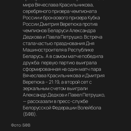
мира Вячеслава Красильникова,
серебряного призера чемпионата
России и бронзового призера Кубка
России Дмитрия Веретюка против
чемпионов Беларуси Александра
Дедкова и Павла Петрушко. Встреча
стала частью празднования Дня
Машиностроителя в Республике
Беларусь. А в самом матче победила
дружба: первую партию выиграла
сформированная на один матч пара
Вячеслава Красильникова и Дмитрия
Веретюка – 21:19, а второй сет с
зеркальным счетом выиграли
Александр Дедков и Павел Петрушко,
— рассказали в пресс-службе
Белорусской Федерации Волейбола
(БФВ).
Фото: БФВ