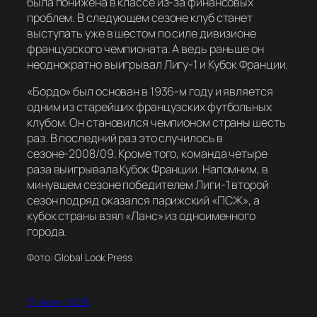
была понижена в классе из-за финансовых
проблем. В следующем сезоне клуб станет
выступать уже в шестом по силе дивизионе
французского чемпионата. А ведь раньше он
неоднократно выигрывал Лигу-1 и Кубок Франции.
«Бордо» был основан в 1936-м году и является
одним из старейших французских футбольных
клубом. Он становился чемпионом страны шесть
раз. В последний раз это случилось в
сезоне-2008/09. Кроме того, команда четыре
раза выигрывала Кубок Франции. Напомним, в
минувшем сезоне победителем Лиги-1 второй
сезон подряд оказался парижский «ПСЖ», а
кубок страны взял «Ланс» из одноименного
города.
Фото: Global Look Press
17 июля, 2026