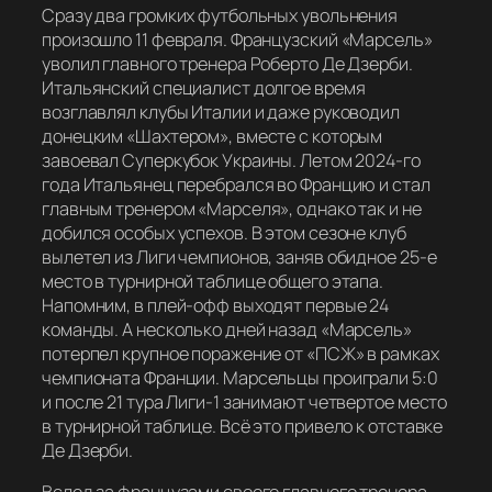
Сразу два громких футбольных увольнения
произошло 11 февраля. Французский «Марсель»
уволил главного тренера Роберто Де Дзерби.
Итальянский специалист долгое время
возглавлял клубы Италии и даже руководил
донецким «Шахтером», вместе с которым
завоевал Суперкубок Украины. Летом 2024-го
года Итальянец перебрался во Францию и стал
главным тренером «Марселя», однако так и не
добился особых успехов. В этом сезоне клуб
вылетел из Лиги чемпионов, заняв обидное 25-е
место в турнирной таблице общего этапа.
Напомним, в плей-офф выходят первые 24
команды. А несколько дней назад «Марсель»
потерпел крупное поражение от «ПСЖ» в рамках
чемпионата Франции. Марсельцы проиграли 5:0
и после 21 тура Лиги-1 занимают четвертое место
в турнирной таблице. Всё это привело к отставке
Де Дзерби.