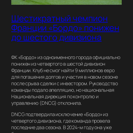
Шестикратный чемпион
Франции «Бордо» понижен
до шестого дивизиона
ФК «Бордо» из одноименного города официально
понижен из четвертого в шестой дивизион
Франции. Клуб не смог найти 9 миллионов евро
для погашения долгов и участия в новом сезоне
после срыва сделки с инвестором. Руководство
команды подало апелляцию, но национальная
Национальная дирекция по контролю и
управлению (DNCG) отклонила.
DNCG подтвердила исключение «Бордо» из
четвертого дивизиона, где команда провела
последние два сезона. В 2024-м году она уже