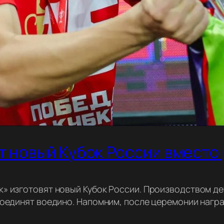
т новый Кубок России вместо
» изготовят новый Кубок России. Производством де
соединят воедино. Напомним, после церемонии награ