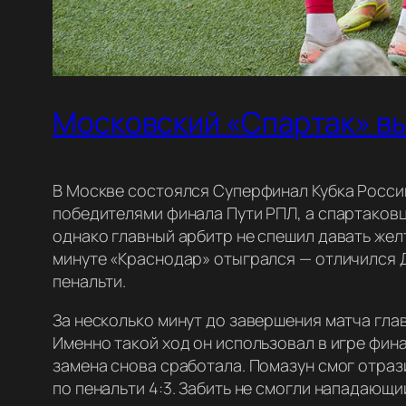
Московский «Спартак» вы
В Москве состоялся Суперфинал Кубка России
победителями финала Пути РПЛ, а спартаковц
однако главный арбитр не спешил давать желт
минуте «Краснодар» отыгрался — отличился Ду
пенальти.
За несколько минут до завершения матча гла
Именно такой ход он использовал в игре фина
замена снова сработала. Помазун смог отраз
по пенальти 4:3. Забить не смогли нападающи