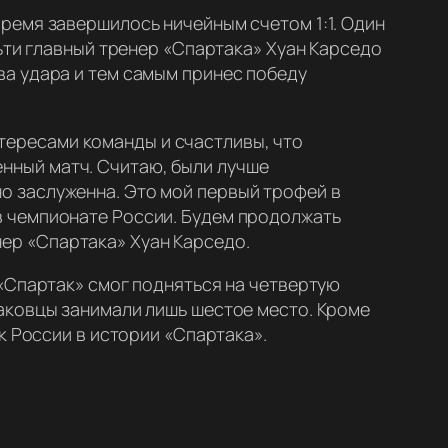
ремя завершилось ничейным счетом 1:1. Один
ьти главный тренер «Спартака» Хуан Карседо
а удара и тем самым принес победу
тересами команды и счастливы, что
енный матч. Считаю, были лучше
но заслуженна. Это мой первый трофей в
 в чемпионате России. Будем продолжать
ер «Спартака» Хуан Карседо.
«Спартак» смог подняться на четвертую
аковцы занимали лишь шестое место. Кроме
к России в истории «Спартака».