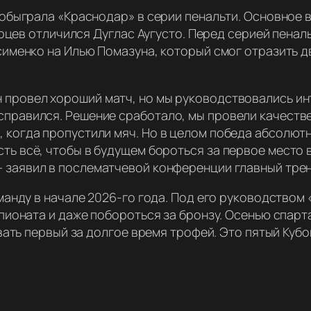
быграла «Краснодар» в серии пенальти. Основное в
арцев отличился Дуглас Аугусто. Перед серией пенал
именко на Илью Помазуна, который смог отразить дв
н провел хороший матч, но мы руководствовались ин
справился. Решение сработало, мы провели качеств
, когда пропустили мяч. Но в целом победа абсолют
сть всё, чтобы в будущем бороться за первое место
 заявил в послематчевой конференции главный трен
анду в начале 2026-го года. Под его руководством 
пионата и даже побороться за бронзу. Осенью спарт
ать первый за долгое время трофей. Это пятый Кубо