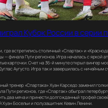
играл Кубок России в серии 
, где встретились столичный «Спартак» и «Краснод
ы — финала Пути регионов. Игра началась с яркой а
ые карточки. Счет на 36-й минуте открыл вингер мо
глас Аугусто. Игра так и завершилась с ничейным с
вный тренер «Спартака» Хуан Карседо заменил голк
ла Пути регионов, где «Спартак» обыграл петербургс
ить два мяча и принести долгожданный трофей свое
й Хуан Босельи и полузащитник Кевин Ленини.