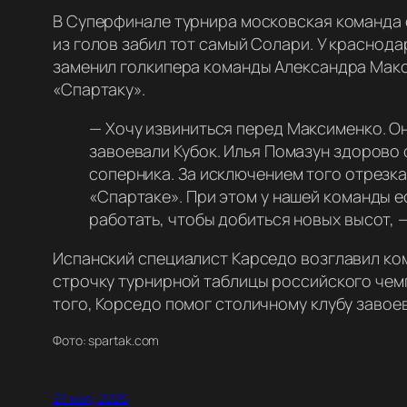
В Суперфинале турнира московская команда о
из голов забил тот самый Солари. У краснод
заменил голкипера команды Александра Макс
«Спартаку».
—
Хочу извиниться перед Максименко. О
завоевали Кубок. Илья Помазун здорово 
соперника. За исключением того отрезка
«Спартаке». При этом у нашей команды е
работать, чтобы добиться новых высот,
—
Испанский специалист Карседо возглавил ком
строчку турнирной таблицы российского чем
того, Корседо помог столичному клубу завоев
Фото: spartak.com
27 мая, 2026