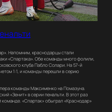
пенальти
ар». Напомним, краснодарцы стали
таки «Спартака». Обе команды много фолили,
сковского клуба Пабло Солари. На 57-й
четом 1:1, и команды перешли в серию
ипера команды Максименко на Помазуна.
кий «Зенит» в серии пенальти. В этот раз
й команде. «Спартак» обыграл «Краснодар»