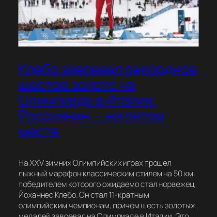
Клебо завоевал рекордное
шестое золото на
Олимпиаде в Италии.
Россиянин — на пятом
месте
На XXV зимних Олимпийских играх прошел
лыжный марафон классическим стилем на 50 км,
победителем которого ожидаемо стал норвежец
Йоханнес Клебо. Он стал 11-кратным
олимпийским чемпионам, причем шесть золотых
медалей завоевал на Олимпиаде в Италии. Это