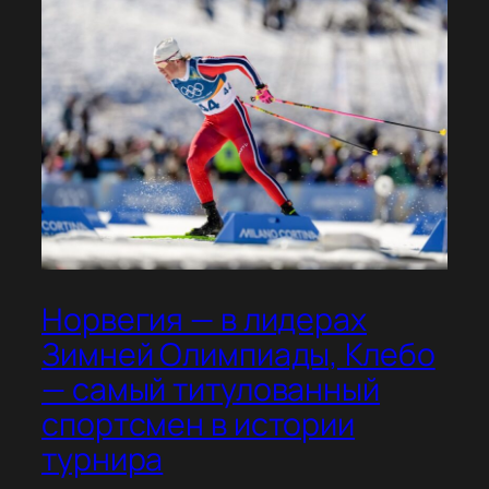
Норвегия — в лидерах
Зимней Олимпиады, Клебо
— самый титулованный
спортсмен в истории
турнира