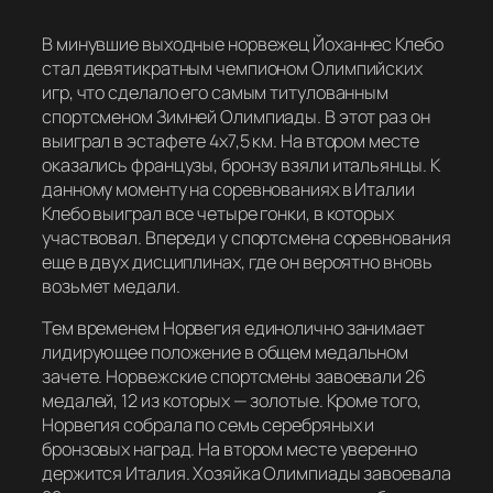
В минувшие выходные норвежец Йоханнес Клебо
стал девятикратным чемпионом Олимпийских
игр, что сделало его самым титулованным
спортсменом Зимней Олимпиады. В этот раз он
выиграл в эстафете 4х7,5 км. На втором месте
оказались французы, бронзу взяли итальянцы. К
данному моменту на соревнованиях в Италии
Клебо выиграл все четыре гонки, в которых
участвовал. Впереди у спортсмена соревнования
еще в двух дисциплинах, где он вероятно вновь
возьмет медали.
Тем временем Норвегия единолично занимает
лидирующее положение в общем медальном
зачете. Норвежские спортсмены завоевали 26
медалей, 12 из которых — золотые. Кроме того,
Норвегия собрала по семь серебряных и
бронзовых наград. На втором месте уверенно
держится Италия. Хозяйка Олимпиады завоевала