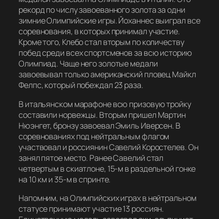
рекорд по числу завоеванного золота за одни
зимние Олимпийские игры. Йоханнес выиграл все
соревнования, в которых принимал участие.
Кроме того, Клебо стал вторым по количеству
побед среди всех спортсменов за всю историю
Олимпиад. Чаще него золотые медали
завоевывал только американский пловец Майкл
Фелпс, который побеждал 23 раза.
В итальянском марафоне всю призовую тройку
составили норвежцы. Вторым пришел Мартин
Нюэнгет, бронзу завоевал Эмиль Иверсен. В
соревнованиях под нейтральным флагом
участвовал и россиянин Савелий Коростелев. Он
занял пятое место. Ранее Савелий стал
четвертым в скиатлоне, 15-м в раздельной гонке
на 10 км и 35-м в спринте.
Напомним, на Олимпийских играх в нейтральном
статусе принимают участие 13 россиян.