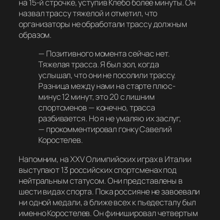
на 15-й строчке, уступив Клебо более минуты. Он
назвал трассу тяжелой и отметил, что
организаторы не обработали трассу должным
образом.
—
Позитивного момента сейчас нет.
Тяжелая трасса. Я был зол, когда
услышал, что они не посолили трассу.
Разница между нами на старте плюс-
минус 12 минут, это 20 с лишним
спортсменов — конечно, трасса
разбивается. Но я не умаляю их заслуг,
— прокомментировал гонку Савелий
Коростелев.
Напомним, на XXV Олимпийских играх в Италии
выступают 13 российских спортсменах под
нейтральным статусом. Они представлены в
шести видах спорта. Пока россияне не завоевали
ни одной медали, а ближе всех к пьедесталу был
именно Коростелев. Он финишировал четвертым