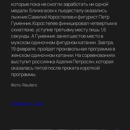
которые пока не смогли заработать ни одной
медали. Ближе всех к пьедесталу оказались
лыжник Савелий Коростелев и фигурист Петр
Гуменник.Коростелев финишировал четвертым в
скиатлоне, уступив третьему месту лишь 1,6
секунды. А Гуменник занял шестое место в
мужском одиночном фигурном катании. Завтра,
19 февраля, пройдет произвольная программа в
женском одиночном катании. На соревнованиях
выступит россиянка Аделия Петросян, которая
оказалась пятой после проката короткой
программы.
Фото: Reuters
18 февраля, 2026