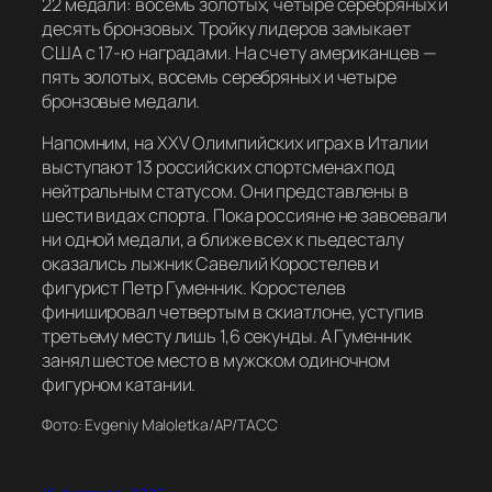
22 медали: восемь золотых, четыре серебряных и
десять бронзовых. Тройку лидеров замыкает
США с 17-ю наградами. На счету американцев —
пять золотых, восемь серебряных и четыре
бронзовые медали.
Напомним, на XXV Олимпийских играх в Италии
выступают 13 российских спортсменах под
нейтральным статусом. Они представлены в
шести видах спорта. Пока россияне не завоевали
ни одной медали, а ближе всех к пьедесталу
оказались лыжник Савелий Коростелев и
фигурист Петр Гуменник. Коростелев
финишировал четвертым в скиатлоне, уступив
третьему месту лишь 1,6 секунды. А Гуменник
занял шестое место в мужском одиночном
фигурном катании.
Фото: Evgeniy Maloletka/AP/ТАСС