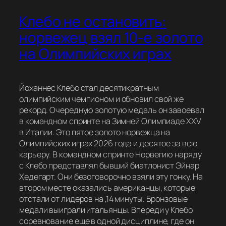
Клебо не остановить:
норвежец взял 10-е золото
на Олимпийских играх
Йоханнес Клебо стал десятикратным
олимпийским чемпионом и обновил свой же
рекорд. Очередную золотую медаль он завоевал
в командном спринте на Зимней Олимпиаде XXV
в Италии. Это пятое золото норвежца на
Олимпийских играх 2026 года и десятое за всю
карьеру. В командном спринте Норвегию наряду
с Клебо представлял бывший биатлонист Эйнар
Хедегарт. Они безоговорочно взяли эту гонку. На
втором месте оказались американцы, которые
отстали от лидеров на ,14 минуты. Бронзовые
медали выиграли итальянцы. Впереди у Клебо
соревнование еще в одной дисциплине, где он