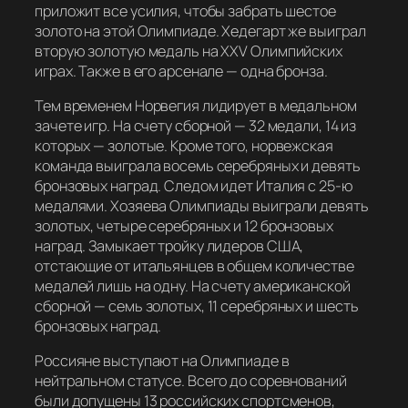
приложит все усилия, чтобы забрать шестое
золото на этой Олимпиаде. Хедегарт же выиграл
вторую золотую медаль на XXV Олимпийских
играх. Также в его арсенале — одна бронза.
Тем временем Норвегия лидирует в медальном
зачете игр. На счету сборной — 32 медали, 14 из
которых — золотые. Кроме того, норвежская
команда выиграла восемь серебряных и девять
бронзовых наград. Следом идет Италия с 25-ю
медалями. Хозяева Олимпиады выиграли девять
золотых, четыре серебряных и 12 бронзовых
наград. Замыкает тройку лидеров США,
отстающие от итальянцев в общем количестве
медалей лишь на одну. На счету американской
сборной — семь золотых, 11 серебряных и шесть
бронзовых наград.
Россияне выступают на Олимпиаде в
нейтральном статусе. Всего до соревнований
были допущены 13 российских спортсменов,