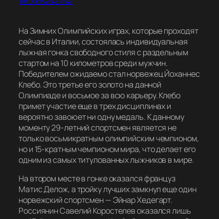
На Зимних Олимпийских играх, которые проходят
сейчас в Италии, состоялась индивидуальная
лыжная гонка свободного стиля с раздельным
стартом на 10 километров среди мужчин.
Победителем ожидаемо стал норвежец Йоханнес
Клебо. Это третье его золото на данной
Олимпиаде и восьмое за всю карьеру. Клебо
примет участие еще в трех дисциплинах и
вероятно завоюет ни одну медаль. К данному
моменту 29-летний спортсмен является не
только восьмикратным олимпийским чемпионом,
но и 15-кратным чемпионом мира, что делает его
одним из самых титулованных лыжников в мире.
На втором месте в гонке оказался француз
Матис Делож, а тройку лучших замкнул еще один
норвежский спортсмен — Эйнар Хедегарт.
Россиянин Савелий Коростелев оказался лишь