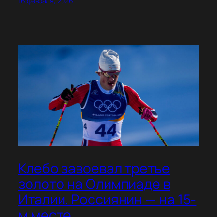
16 февраля, 2026
Клебо завоевал третье
золото на Олимпиаде в
Италии. Россиянин — на 15-
м месте