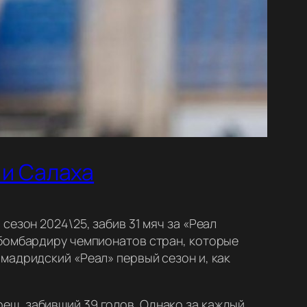
 и Салаха
сезон 2024\25, забив 31 мяч за «Реал
 бомбардиру чемпионатов стран, которые
мадридский «Реал» первый сезон и, как
еш, забивший 39 голов. Однако за каждый