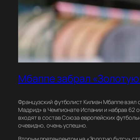
Мбаппе забрал «Золотую 
Французский футболист Килиан Мбаппе взял св
Мадрид» в Чемпионате Испании и набрав 62 о
входят в состав Союза европейских футбольн
очевидно, очень успешно.
Вторым претендентом на «Золотую бутсу» ст