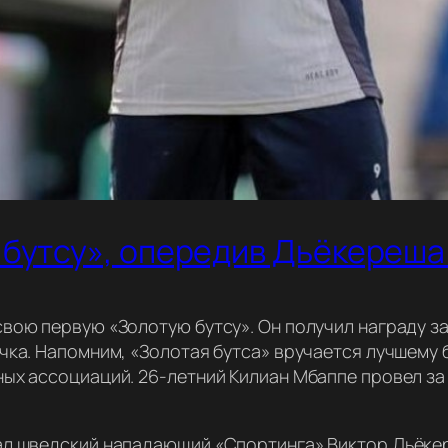
бутсу», опередив Дьёкереша
ою первую «Золотую бутсу». Он получил награду за 
чка. Напомним, «Золотая бутса» вручается лучшему
ых ассоциаций. 26-летний Килиан Мбаппе провел за 
ал шведский нападающий «Спортинга» Виктор Дьёкер