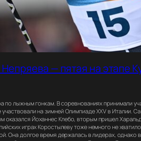
Непряева — пятая на этапе К
ира по лыжным гонкам. В соревнованиях принимали у
 участвовали на зимней Олимпиаде XXV в Италии. Са
м оказался Йоханнес Клебо, вторым пришел Харальд
мпийских играх Коростылеву тоже немного не хватило
ой. Она долгое время держалась в лидерах, однако в