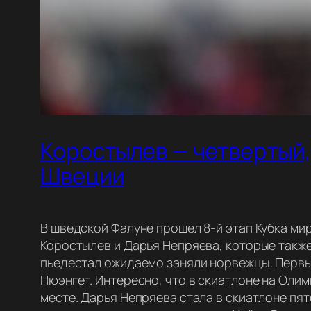
Коростылев — четвертый, 
Швеции
В шведской Фалуне прошел 8-й этап Кубка м
Коростылев и Дарья Непряева, которые также
пьедестал ожидаемо заняли норвежцы. Первы
Нюэнгет. Интересно, что в скиатлоне на Оли
месте. Дарья Непряева стала в скиатлоне пят