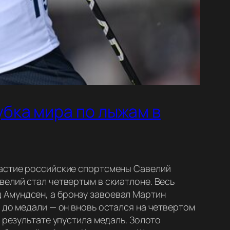
убка мира по лыжам в
частие российские спортсмены Савелий
велий стал четвертым в скиатлоне. Весь
 Амундсен, а бронзу завоевал Мартин
 до медали — он вновь остался на четвертом
 результате упустила медаль. Золото