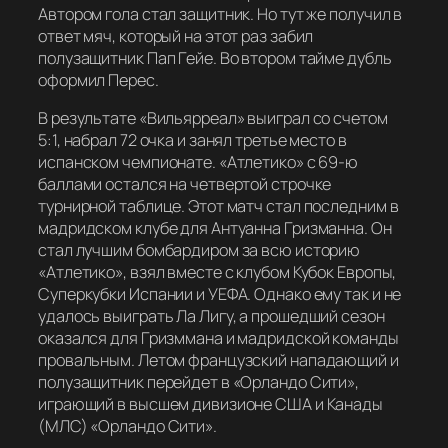
Автором гола стал защитник. Но тут же получил в
ответ мяч, который на этот раз забил
полузащитник Пап Гейе. Во втором тайме дубль
оформил Перес.
В результате «Вильярреал» выиграл со счетом
5:1, набрал 72 очка и занял третье место в
испанском чемпионате. «Атлетико» с 69-ю
баллами остался на четвертой строчке
турнирной таблице. Этот матч стал последним в
мадридском клубе для Антуанна Гризманна. Он
стал лучшим бомбардиром за всю историю
«Атлетико», взял вместе с клубом Кубок Европы,
Суперкубки Испании и УЕФА. Однако ему так и не
удалось выиграть Ла Лигу, а прошедший сезон
оказался для Гризммана и мадридской команды
провальным. Летом французский нападающий и
полузащитник перейдет в «Орландо Сити»,
играющий в высшем дивизионе США и Канады
(МЛС) «Орландо Сити».