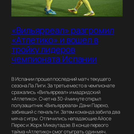
«Вильярреал» разгромил
«Атлетико» и вошел в
тройку лидеров
чемпионата Испании
В Испании прошел последний матч текущего
сезона Ла Лиги. За третье место в чемпионате
сражались «Вильярреал» и мадридский
«Атлетико». Счет на 30-й минуте открыл
полузащитник «Вильярреала» Дани Парехо,
забивший с пенальти. Затем команда забила два
мяча с игры. Отличились нападающие Айосе
Перес и Жорж Микаутадзе. В конце первого
тайма «Атлетико» смог отыграть один мяч.