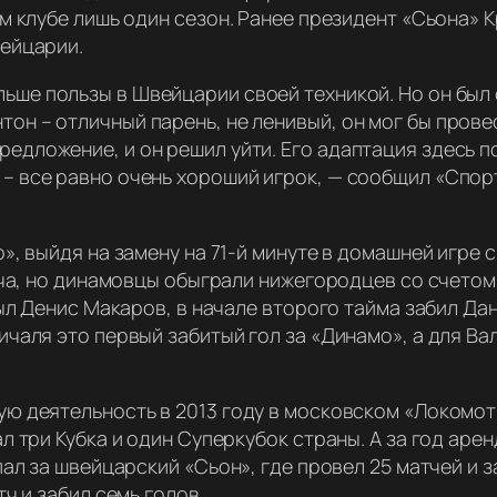
м клубе лишь один сезон. Ранее президент «Сьона» К
ейцарии.
льше пользы в Швейцарии своей техникой. Но он был 
тон – отличный парень, не ленивый, он мог бы провес
предложение, и он решил уйти. Его адаптация здесь 
 – все равно очень хороший игрок,
— сообщил «Спорт
», выйдя на замену на 71-й минуте в домашней игре 
тча, но динамовцы обыграли нижегородцев со счетом 
ыл Денис Макаров, в начале второго тайма забил Дан
чаля это первый забитый гол за «Динамо», а для Ва
 деятельность в 2013 году в московском «Локомотив
 три Кубка и один Суперкубок страны. А за год аре
ал за швейцарский «Сьон», где провел 25 матчей и з
ч и забил семь голов.