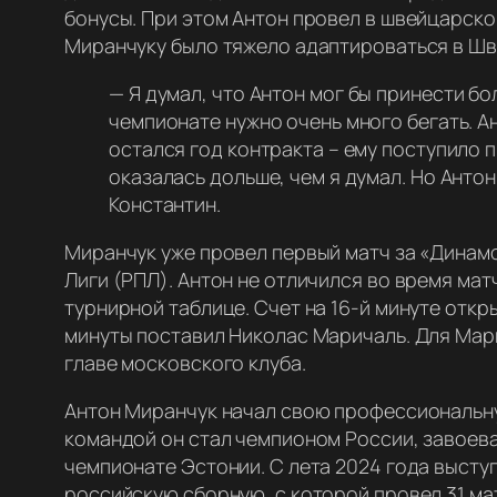
бонусы. При этом Антон провел в швейцарско
Миранчуку было тяжело адаптироваться в Шв
—
Я думал, что Антон мог бы принести бо
чемпионате нужно очень много бегать. Ан
остался год контракта – ему поступило 
оказалась дольше, чем я думал. Но Антон
Константин.
Миранчук уже провел первый матч за «Динамо
Лиги (РПЛ). Антон не отличился во время ма
турнирной таблице. Счет на 16-й минуте откр
минуты поставил Николас Маричаль. Для Мари
главе московского клуба.
Антон Миранчук начал свою профессиональную
командой он стал чемпионом России, завоевал
чемпионате Эстонии. С лета 2024 года выступ
российскую сборную, с которой провел 31 мат