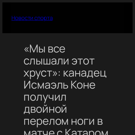
Перейти
к
Новости спорта
содержимому
«Мы все
слышали этот
хруст»: канадец
Исмаэль Коне
получил
двойной
перелом ноги в
матче с Катаром