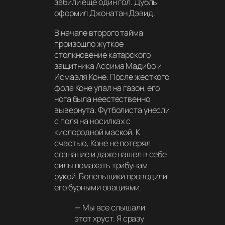
забили еще один гол. Дубль
оформил Джонатан Дэвид.
В начале второго тайма
произошло жуткое
столкновение катарского
защитника Ассима Мадибо и
Исмаэля Коне. После жесткого
фола Коне упал на газон, его
нога была неестественно
вывернута. Футболиста унесли
с поля на носилках с
кислородной маской. К
счастью, Коне не потерял
сознание и даже нашел в себе
силы помахать трибунам
рукой. Болельщики проводили
его бурными овациями.
—
Мы все слышали
этот хруст. Я сразу