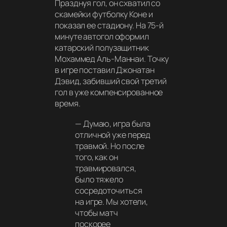
Празднуя гол, он схватил со
скамейки футболку Коне и
показал ее стадиону. На 75-й
минуте автогол оформил
катарский полузащитник
Мохаммед Аль-Маннаи. Точку
в игре поставил Джонатан
Дэвид, забивший свой третий
гол в уже компенсированное
время.
—
Думаю, игра была
отличной уже перед
травмой. Но после
того, как он
травмировался,
было тяжело
сосредоточиться
на игре. Мы хотели,
чтобы матч
поскорее