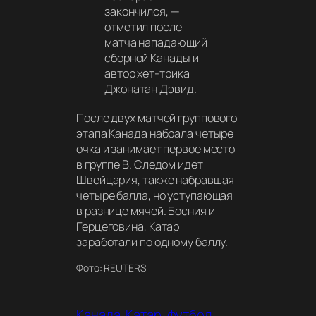
закончился,
—
отметил после
матча нападающий
сборной Канады и
автор хет-трика
Джонатан Дэвид.
После двух матчей группового
этапа Канада набрала четыре
очка и занимает первое место
в группе В. Следом идет
Швейцария, также набравшая
четыре балла, но уступающая
в разнице мячей. Босния и
Герцеговина, Катар
заработали по одному баллу.
Фото: REUTERS
Канада
Катар
футбол