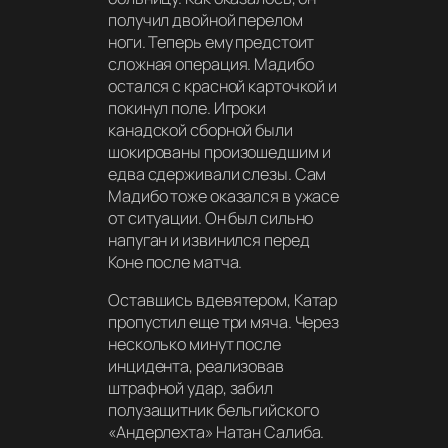
получил двойной перелом
ноги. Теперь ему предстоит
сложная операция. Мадибо
остался с красной карточкой и
покинул поле. Игроки
канадской сборной были
шокированы произошедшим и
едва сдерживали слезы. Сам
Мадибо тоже оказался в ужасе
от ситуации. Он был сильно
напуган и извинился перед
Коне после матча.
Оставшись вдевятером, Катар
пропустил еще три мяча. Через
несколько минут после
инцидента, реализовав
штрафной удар, забил
полузащитник бельгийского
«Андерлехта» Натан Салиба.