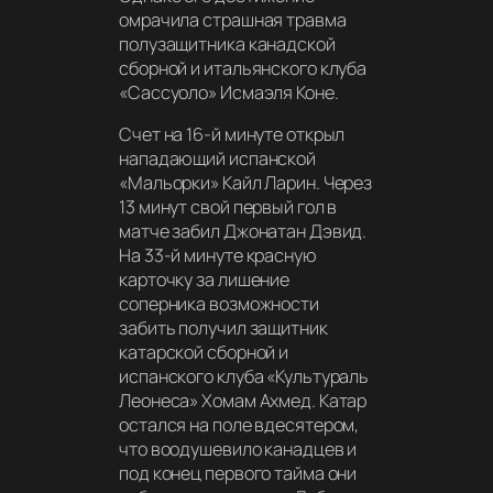
омрачила страшная травма
полузащитника канадской
сборной и итальянского клуба
«Сассуоло» Исмаэля Коне.
Счет на 16-й минуте открыл
нападающий испанской
«Мальорки» Кайл Ларин. Через
13 минут свой первый гол в
матче забил Джонатан Дэвид.
На 33-й минуте красную
карточку за лишение
соперника возможности
забить получил защитник
катарской сборной и
испанского клуба «Культураль
Леонеса» Хомам Ахмед. Катар
остался на поле вдесятером,
что воодушевило канадцев и
под конец первого тайма они