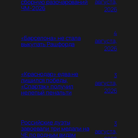
августа,
сборную разочарований
ЧМ-2026
2026
4
«Барселона» не стала
августа,
выкупать Рашфорда
2026
«Краснодар» едва не
3
лишился победы,
августа,
«Спартак» получил
2026
нелепый пенальти
Российские дуэты
3
завоевали три медали на
августа,
ЧЕ по водным видам