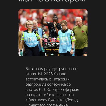
Во втором раунде группового
этапа ЧМ-2026 Канада
встретилась с Катаром и
разгромила соперника со
счетом 6:0. Хет-трик оформил
нападающий итальянского
«Ювентуса» Джонатан Дэвид.
Однако его достижение