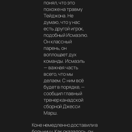
понял, что это
похоже на травму
Тейджона. Не
думаю, что у нас
есть другой игрок,
подобный Исмаэлю.
Он классный
парень, он
воплощает дух
команды. Исмаэль
— важная часть
всего, что мы
делаем. С ним всё
будет в порядке,
—
сообщил главный
тренер канадской
сборной Джесси
Марш.
Коне немедленно доставили в
больницу. Как оказалось, он