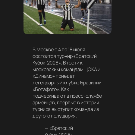
В Москве с 4 по 18 июля
состоится турнир «Братский
Кубок-2026». В гости к
московским командам ЦСКА и
«Динамо» приедет
легендарный клуб из Бразилии
«Ботафого». Как
подчеркивают в пресс-службе
армейцев, впервые в истории
турнира выступит команда из
другого полушария.
—
«Братский
Кубок-2026»