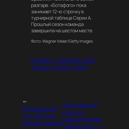
разгаре. «Ботафого» пока
занимает 12-ю строчку в
турнирной таблице Серии А.
Прошлый сезон команда
завершила на шестом месте.
Фото: Wagner Meier/Getty Images
Ботафого
Братский кубок
Динамо
футбол
ЦСКА
←
«Игра прошла
Исторический
хорошо»:
гол: ДР Конго
главный тренер
впервые забила
Узбекистана — о