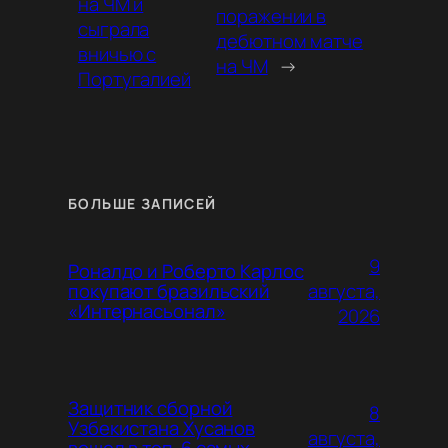
на ЧМ и
поражении в
сыграла
дебютном матче
вничью с
на ЧМ
→
Португалией
БОЛЬШЕ ЗАПИСЕЙ
9
Роналдо и Роберто Карлос
августа,
покупают бразильский
«Интернасьонал»
2026
Защитник сборной
8
Узбекистана Хусанов
августа,