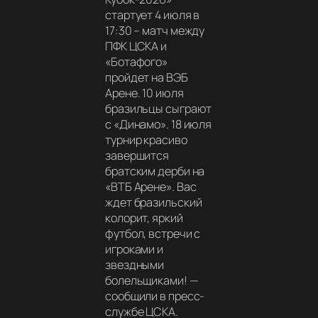
стартует 4 июля в
17:30 – матч между
ПФК ЦСКА и
«Ботафого»
пройдет на ВЭБ
Арене. 10 июля
бразильцы сыграют
с «Динамо». 18 июля
турнир красиво
завершится
братским дерби на
«ВТБ Арене». Вас
ждет бразильский
колорит, яркий
футбол, встречи с
игроками и
звездными
болельщиками!
—
сообщили в пресс-
службе ЦСКА.