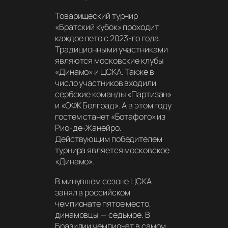
Товарищеский турнир
«Братский кубок» проходит
каждое лето с 2023-го года.
Традиционными участниками
являются московские клубы
«Динамо» и ЦСКА. Также в
число участников входили
сербские команды «Партизан»
и «ОФК Белград». А в этом году
гостем станет «Ботафого» из
Рио-де-Жанейро.
Действующим победителем
турнира является московское
«Динамо».
В минувшем сезоне ЦСКА
занял в российском
чемпионате пятое место,
динамовцы — седьмое. В
Бразилии чемпионат в самом