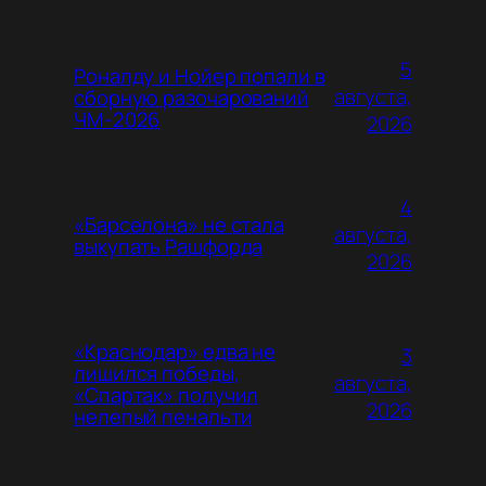
5
Роналду и Нойер попали в
августа,
сборную разочарований
ЧМ-2026
2026
4
«Барселона» не стала
августа,
выкупать Рашфорда
2026
«Краснодар» едва не
3
лишился победы,
августа,
«Спартак» получил
2026
нелепый пенальти