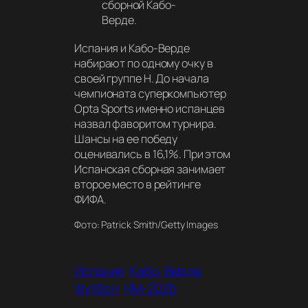
сборной Кабо-
Верде.
Испания и Кабо-Верде
набирают по одному очку в
своей группе Н. До начала
чемпионата суперкомпьютер
Opta Sports именно испанцев
назвал фаворитом турнира.
Шансы на ее победу
оценивались в 16,1%. При этом
Испанская сборная занимает
второе место в рейтинге
ФИФА.
Фото: Patrick Smith/Getty Images
Испания
Кабо-Верде
футбол
ЧМ-2026