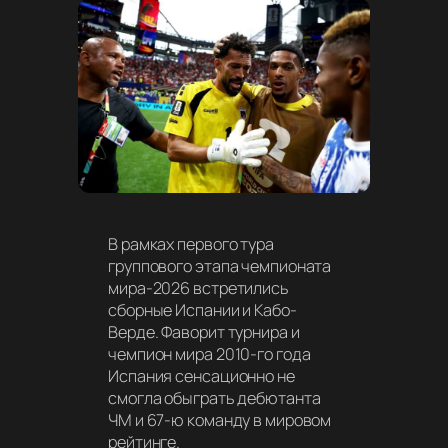
В рамках первого тура
группового этапа чемпионата
мира-2026 встретились
сборные Испании и Кабо-
Верде. Фаворит турнира и
чемпион мира 2010-го года
Испания сенсационно не
смогла обыграть дебютанта
ЧМ и 67-ю команду в мировом
рейтинге.