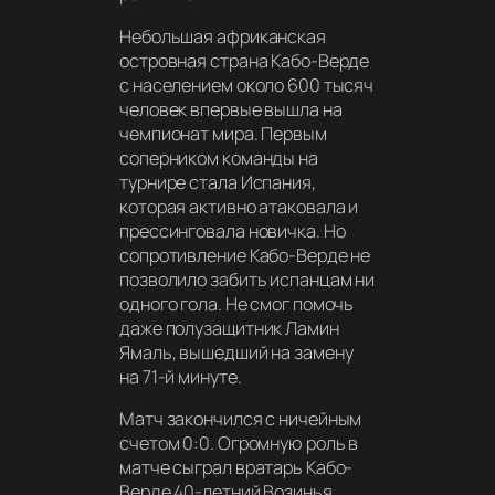
Небольшая африканская
островная страна Кабо-Верде
с населением около 600 тысяч
человек впервые вышла на
чемпионат мира. Первым
соперником команды на
турнире стала Испания,
которая активно атаковала и
прессинговала новичка. Но
сопротивление Кабо-Верде не
позволило забить испанцам ни
одного гола. Не смог помочь
даже полузащитник Ламин
Ямаль, вышедший на замену
на 71-й минуте.
Матч закончился с ничейным
счетом 0:0. Огромную роль в
матче сыграл вратарь Кабо-
Верде 40-летний Возинья,