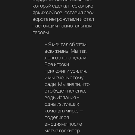
который сделал несколько
ярких сейвов, оставил свои
ворота нетронутыми и стал
настоящим национальным
героем.
–
Я мечтал об этом
всю жизнь! Мы так
долго этого ждали!
Все игроки
приложили усилия,
и мы очень этому
рады. Мы знали, что
это будет нелегко,
ведь Испания –
одна из лучших
команд в мире,
—
поделился
эмоциями после
матча голкипер