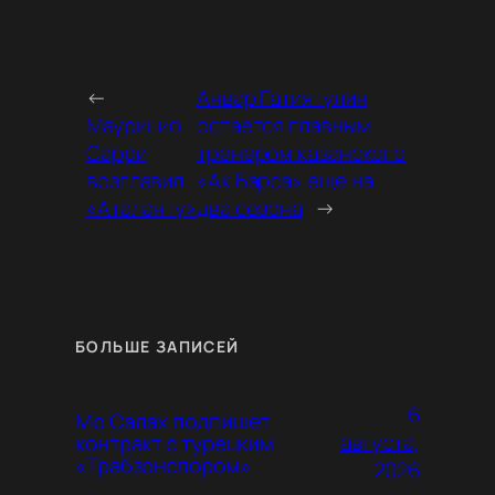
←
Анвар Гатиятулин
Маурицио
остается главным
Сарри
тренером казанского
возглавил
«Ак Барса» еще на
«Аталанту»
два сезона
→
БОЛЬШЕ ЗАПИСЕЙ
6
Мо Салах подпишет
августа,
контракт с турецким
«Трабзонспором»
2026