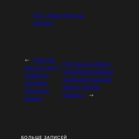
MLS
Дэвид Бекхэм
футбол
←
Гласнер
Россиянка Мирра
покинул пост
Андреева впервые
главного
в карьере вышла в
тренера
финал «Ролан
«Кристал
Гаррос»
→
Пэлас»
БОЛЬШЕ ЗАПИСЕЙ