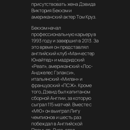
присутствовать жена Дэвида
Виктория Бекхэм и
американский актер Том Круз.
Бекхэм начал
профессиональную карьеру в
1993 году и завершил в 2013. За
это время он представлял
английский клуб «Манчестер
Юнайтед» и мадридский
«Реал», американский «Лос-
Анджелес Гэлакси»,
итальянский «Милан» и
французский «ПСЖ». Кроме
того, Дэвид был капитаном
сборной Англии, за которую
сыграл 115 матчей. Вместе с
«МЮ» он выиграл Лигу
чемпионов и шесть раз
побеждал в Английской
Премьер-Лиге, стал