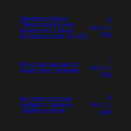
Защитник сборной
8
Узбекистана Хусанов
августа,
вошел в топ-6 самых
2026
быстрых игроков ЧМ-2026
7
В Португалии стартует
августа,
новый сезон Примейры
2026
6
Мо Салах подпишет
августа,
контракт с турецким
«Трабзонспором»
2026