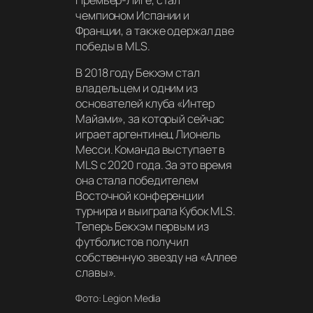
чемпионом Испании и
Франции, а также одержал две
победы в MLS.
В 2018 году Бекхэм стал
владельцем и одним из
основателей клуба «Интер
Майами», за который сейчас
играет аргентинец Лионель
Месси. Команда выступает в
MLS с 2020 года. За это время
она стала победителем
Восточной конференции
турнира и выиграла Кубок MLS.
Теперь Бекхэм первым из
футболистов получил
собственную звезду на «Аллее
славы».
Фото: Legion Media