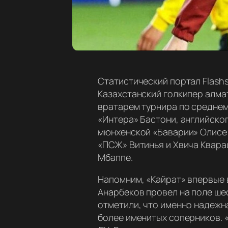
Статистический портал Flash
Казахстанский голкипер алмат
вратарем турнира по среднем
«Интера» Бастони, английско
мюнхенской «Баварии» Олисе 
«ПСЖ» Витинья и Хвича Квара
Мбаппе.
Напомним, «Кайрат» впервые в
Анарбеков провел на поле шес
отметили, что именно надежн
более именитых соперников. «