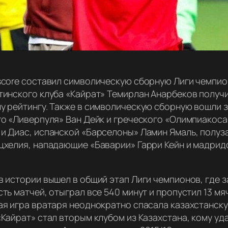
score составил символическую сборную Лиги чемпио
инского клуба «Кайрат» Темирлан Анарбеков получил
у рейтингу. Также в символическую сборную вошли 
го «Ливерпуля» Ван Дейк и греческого «Олимпиакоса
и Диас, испанской «Барселоны» Ламин Ямаль, полу
цхелия, нападающие «Баварии» Гарри Кейн и мадрид
 истории вышел в общий этап Лиги чемпионов, где з
ть матчей, отыграл все 540 минут и пропустил 13 мя
ая игра вратаря неоднократно спасала казахстанску
Кайрат» стал вторым клубом из Казахстана, кому уд