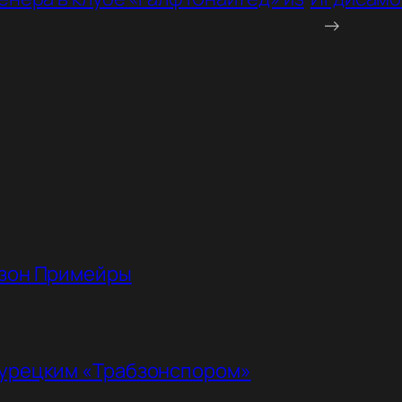
→
езон Примейры
турецким «Трабзонспором»