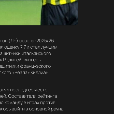
нов (ЛЧ) сезона-2025/26.
 оценку 7,7 и стал лучшим
защитники итальянского
» Родиней, вингеры
защитники французского
ского «Реала» Киллиан
анял последнее место.
чей. Составители рейтинга
ю команду в играх против
алось выйти в основной раунд