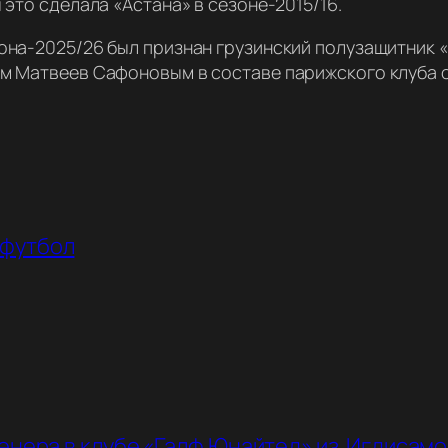
 это сделала «Астана» в сезоне-2015/16.
она-2025/26 был признан грузинский полузащитник 
м Матвеев Сафоновым в составе парижского клуба о
футбол
енера в клубе «Галф Юнайтед» из
Игдисамо