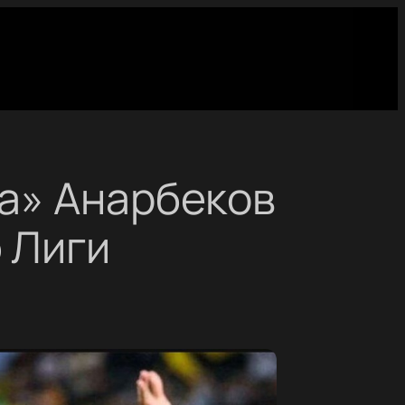
та» Анарбеков
 Лиги