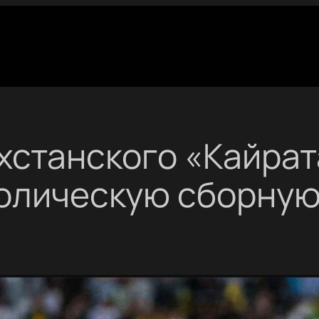
хстанского «Кайра
волическую сборную