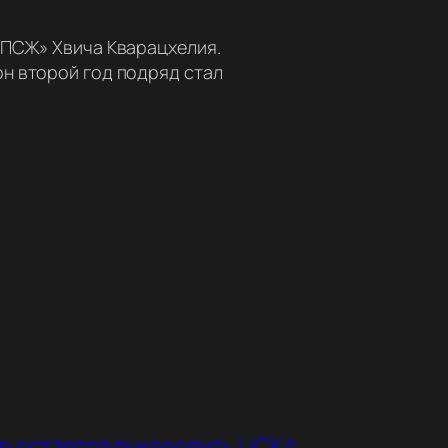
«ПСЖ» Хвича Кварацхелия.
н второй год подряд стал
в остается руководить ЦСКА