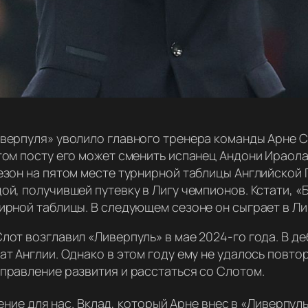
верпуля» уволило главного тренера команды Арне 
том посту его может сменить испанец Андони Ираола
езон на пятом месте турнирной таблицы Английской 
й, получившей путевку в Лигу чемпионов. Кстати, «
ирной таблицы. В следующем сезоне он сыграет в Ли
лот возглавил «Ливерпуль» в мае 2024-го года. В д
т Англии. Однако в этом году ему не удалось повтор
правление развития и расстаться со Слотом.
ние для нас. Вклад, который Арне внес в «Ливерпуль