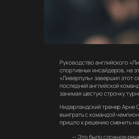
Руководство английского «Ли
спортивных инсайдеров, на э
«Ливерпуль» завершил этот с
последней английской командо
занимая шестую строчку турн
Нидерландский тренер Арне С
выиграть с командой чемпиона
пришло к решению сменить на
—
Это было сложное реше