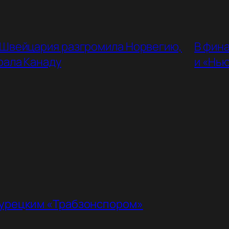
 Швейцария разгромила Норвегию,
В фин
рала Канаду
и «Нь
турецким «Трабзонспором»