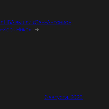
ал НБА вышли «Сан-Антонио»
ю-Йорк Никс»
→
6 августа, 2026