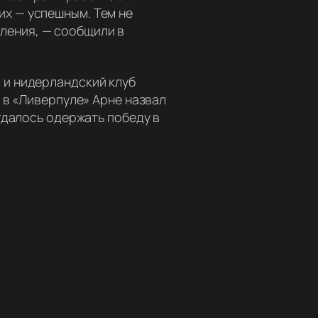
их — успешным. Тем не
вления
, — сообщили в
 и нидерландский клуб
 в «Ливерпуле» Арне назвал
удалось одержать победу в