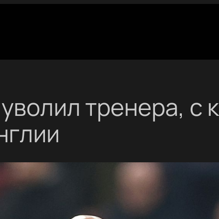
уволил тренера, с 
нглии