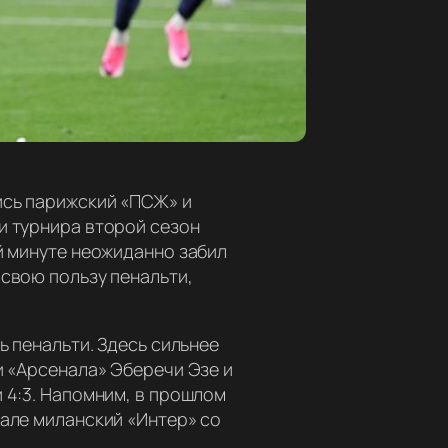
ись парижский «ПСЖ» и
и турнира второй сезон
й минуте неожиданно забил
 свою пользу пенальти,
ь пенальти. Здесь сильнее
и «Арсенала» Эберечи Эзе и
 4:3. Напомним, в прошлом
нале миланский «Интер» со