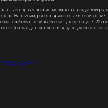
ов стал первым россиянином, кто дважды выигрыва
ое поле. Напомним, ранее парижане также выиграли 
ержав победу в национальном турнире спустя 22 год
донской команде пока еще ни разу не удалось выигр
в
ПСЖ
футбол