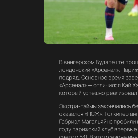
В венгерском Будапеште прош
лондонский «Арсенал». Париж
подряд. Основное время завер
«Арсенал» — отличился Кай Х
который успешно реализовал
Экстра-таймы закончились без
оказался «ПСЖ». Голкипер анг
Габриэл Магальяйнс пробили м
году парижский клуб впервые
счетом 5:0. В этом сезоне ем