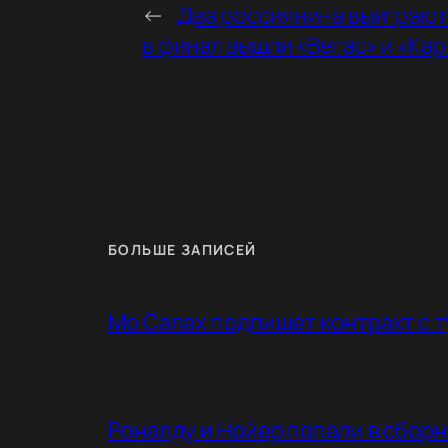
←
Два россиянина выиграют
в финал вышли «Вегас» и «Ка
БОЛЬШЕ ЗАПИСЕЙ
Мо Салах подпишет контракт с 
Роналду и Нойер попали в сбор