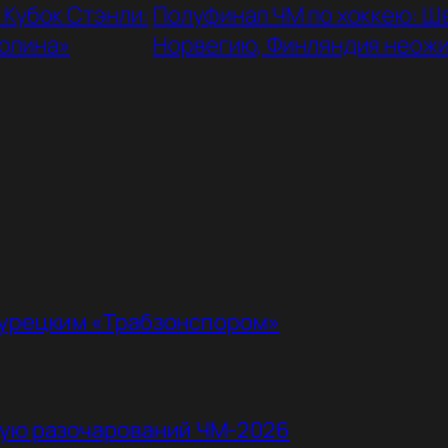
 Кубок Стэнли:
Полуфинал ЧМ по хоккею: Ш
ролина»
Норвегию, Финляндия неожи
турецким «Трабзонспором»
ную разочарований ЧМ-2026