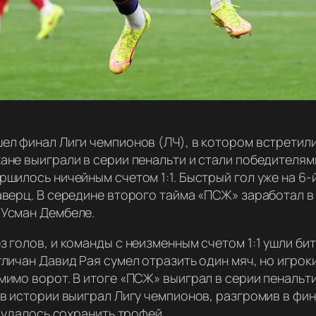
ел финал Лиги чемпионов (ЛЧ), в котором встретил
ане выиграли в серии пенальти и стали победителям
шилось ничейным счетом 1:1. Быстрый гол уже на 6-
аверц. В середине второго тайма «ПСЖ» заработал в
 Усман Дембеле.
 голов, и команды с неизменным счетом 1:1 ушли бит
личан Давид Рая сумел отразить один мяч, но игрок
имо ворот. В итоге «ПСЖ» выиграл в серии пенальти
 в истории выиграл Лигу чемпионов, разгромив в фи
у удалось сохранить трофей.