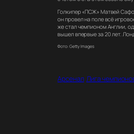
Голкипер «ПСЖ» Матвей Сафон
он провел на поле всё игров
же стал чемпионом Англии, од
вышел впервые за 20 лет. Лон
Фото: Getty Images
Арсенал
Лига чемпионо