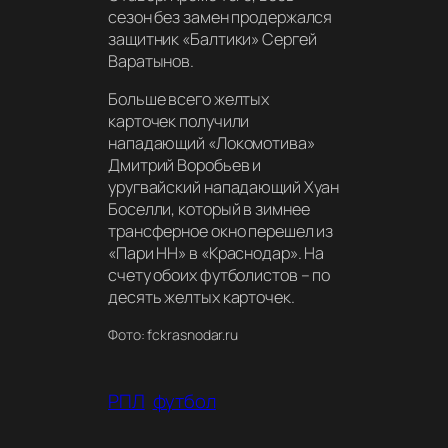
сезон без замен продержался
защитник «Балтики» Сергей
Варатынов.
Больше всего желтых
карточек получили
нападающий «Локомотива»
Дмитрий Воробьев и
уругвайский нападающий Хуан
Боселли, который в зимнее
трансферное окно перешел из
«Пари НН» в «Краснодар». На
счету обоих футболистов – по
десять желтых карточек.
Фото: fckrasnodar.ru
РПЛ
футбол