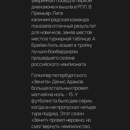
уверенную победу в первом
дивизионе и вышла в РПЛ. В
Премьер-Лиге
калининградская команда
показала отличный результат
для новичков, заняв шестое
место в турнирной таблице. А
Брайан Хиль вошел в тройку
лучших бомбардиром
прошедшего сезона
российского чемпионата.
Голкипер петербургского
«Зенита» Денис Адамов
больше остальных провел
матчей на ноль – 15. У
футболиста было две серии,
когда он не пропускал четыре
тура подряд. Этот сезон
«Зенит» провел неровно, но
смог вернуть чемпионство,