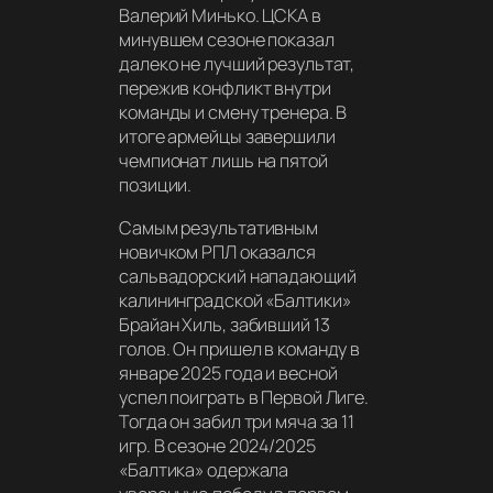
Валерий Минько. ЦСКА в
минувшем сезоне показал
далеко не лучший результат,
пережив конфликт внутри
команды и смену тренера. В
итоге армейцы завершили
чемпионат лишь на пятой
позиции.
Самым результативным
новичком РПЛ оказался
сальвадорский нападающий
калининградской «Балтики»
Брайан Хиль, забивший 13
голов. Он пришел в команду в
январе 2025 года и весной
успел поиграть в Первой Лиге.
Тогда он забил три мяча за 11
игр. В сезоне 2024/2025
«Балтика» одержала