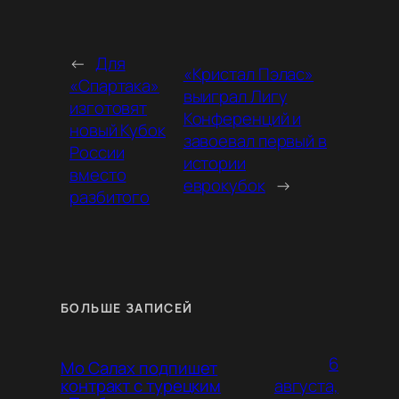
←
Для
«Кристал Пэлас»
«Спартака»
выиграл Лигу
изготовят
Конференций и
новый Кубок
завоевал первый в
России
истории
вместо
еврокубок
→
разбитого
БОЛЬШЕ ЗАПИСЕЙ
6
Мо Салах подпишет
августа,
контракт с турецким