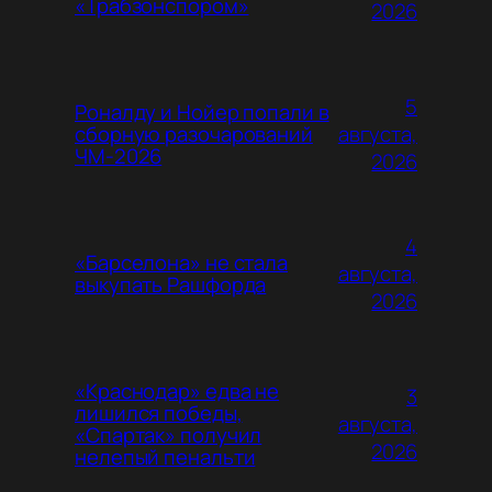
«Трабзонспором»
2026
5
Роналду и Нойер попали в
августа,
сборную разочарований
ЧМ-2026
2026
4
«Барселона» не стала
августа,
выкупать Рашфорда
2026
«Краснодар» едва не
3
лишился победы,
августа,
«Спартак» получил
2026
нелепый пенальти