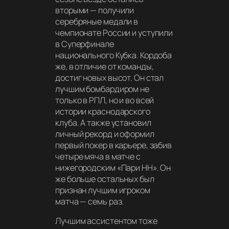
вторыми — получили
серебряные медали в
чемпионате России и уступили
в Суперфинале
национального Кубка. Кордоба
же, в отличие от команды,
достиг новых высот. Он стал
лучшим бомбардиром не
только в РПЛ, но и во всей
истории краснодарского
клуба. А также установил
личный рекорд и оформил
первый покер в карьере, забив
четыре мяча в матче с
нижегородским «Пари НН». Он
же больше остальных был
признан лучшим игроком
матча — семь раз.
Лучшим ассистентом тоже