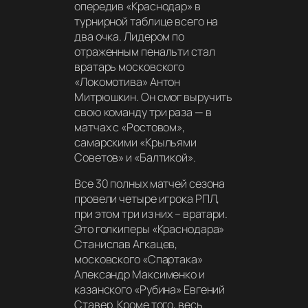
опередив «Краснодар» в
турнирной таблице всего на
два очка. Лидером по
отраженным пенальти стал
вратарь московского
«Локомотива» Антон
Митрюшкин. Он смог выручить
свою команду три раза — в
матчах с «Ростовом»,
самарскими «Крыльями
Советов» и «Балтикой».
Все 30 полных матчей сезона
провели четыре игрока РПЛ,
при этом три из них – вратари.
Это голкиперы «Краснодара»
Станислав Агкацев,
московского «Спартака»
Александр Максименко и
казанского «Рубина» Евгений
Ставер. Кроме того, весь