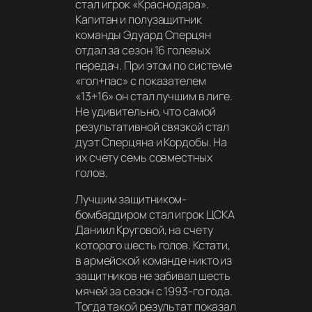
стал игрок «Краснодара».
Капитан и полузащитник
команды Эдуард Сперцян
отдал за сезон 16 голевых
передач. При этом по системе
«гол+пас» с показателем
«13+16» он стал лучшим в лиге.
Не удивительно, что самой
результативной связкой стал
дуэт Сперцяна и Кордобы. На
их счету семь совместных
голов.
Лучшим защитником-
бомбардиром стал игрок ЦСКА
Даниил Круговой, на счету
которого шесть голов. Кстати,
в армейской команде никто из
защитников не забивал шесть
мячей за сезон с 1993-го года.
Тогда такой результат показал