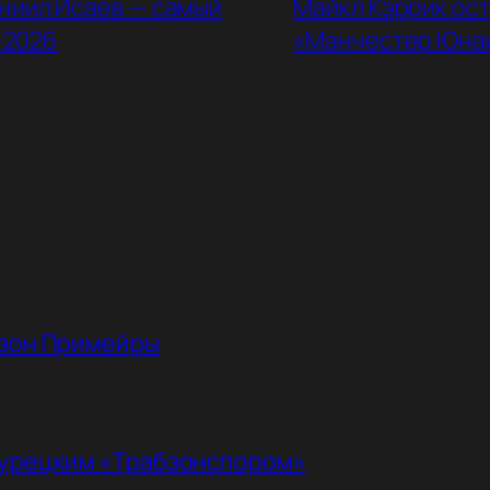
ниил Исаев — самый
Майкл Кэррик ос
-2026
«Манчестер Юна
езон Примейры
турецким «Трабзонспором»