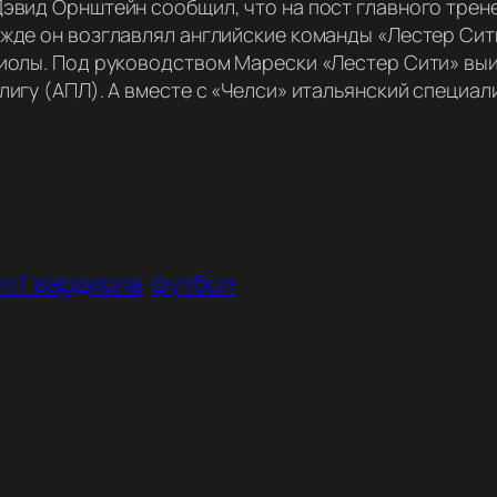
эвид Орнштейн сообщил, что на пост главного трен
де он возглавлял английские команды «Лестер Сити»
иолы. Под руководством Марески «Лестер Сити» вы
игу (АПЛ). А вместе с «Челси» итальянский специал
п Гвардиола
футбол