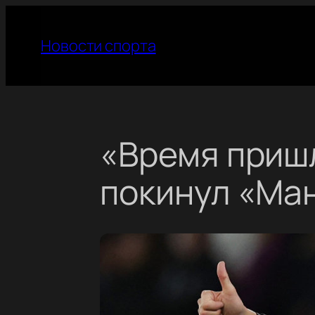
Перейти
к
Новости спорта
содержимому
«Время приш
покинул «Ма