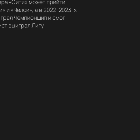
ера «Сити» может прийти
 и «Челси», а в 2022-2023-х
играл Чемпионшип и смог
ист выиграл Лигу