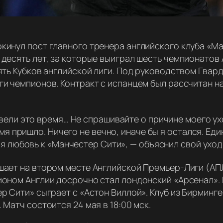
кинул пост главного тренера английского клуба «М
десять лет, за которые выиграл шесть чемпионатов А
ять Кубков английской лиги. Под руководством Гвар
и чемпионов. Контракт с испанцем был рассчитан на
ели это время… Не спрашивайте о причине моего ухо
мя пришло. Ничего не вечно, иначе бы я остался. Ед
я любовь к «Манчестер Сити»
, — объяснил свой ухо
шает на втором месте Английской Премьер-Лиги (АПЛ
ионом Англии досрочно стал лондонский «Арсенал».
р Сити» сыграет с «Астон Виллой». Клуб из Бирминге
 Матч состоится 24 мая в 18:00 мск.