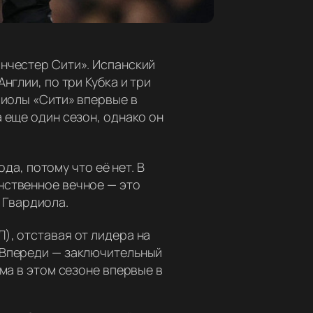
анчестер Сити». Испанский
нглии, по три Кубка и три
диолы «Сити» впервые в
 еще один сезон, однако он
да, потому что её нет. В
инственное вечное — это
д Гвардиола.
), отставая от лидера на
 Впереди — заключительный
ма в этом сезоне впервые в