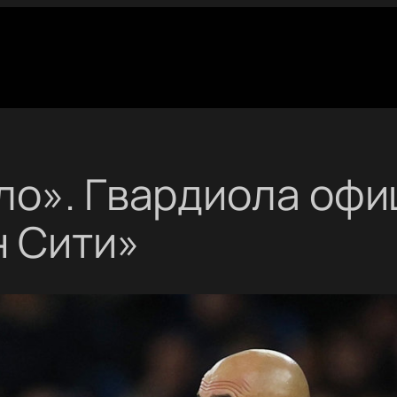
ло». Гвардиола оф
н Сити»