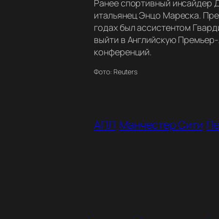
Ранее спортивный инсайдер Д
итальянец Энцо Мареска. Преж
годах был ассистентом Гвард
выйти в Английскую Премьер-л
конференций.
Фото: Reuters
АПЛ
Манчестер Сити
Пе