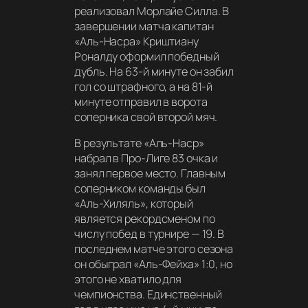
реализовал Морлайе Силла. В
завершении матча капитан
«Аль-Насра» Криштиану
Роналду оформил победный
дубль. На 63-й минуте он забил
гол со штрафного, а на 81-й
минуте отправил в ворота
соперника свой второй мяч.
В результате «Аль-Наср»
набрал в Про-Лиге 83 очка и
занял первое место. Главным
соперником команды был
«Аль-Хиляль», который
является рекордсменом по
числу побед в турнире — 19. В
последнем матче этого сезона
он обыграл «Аль-Фейха» 1:0, но
этого не хватило для
чемпионства. Единственный