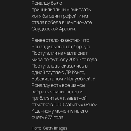
Роналду было
принципиальным выиграть
хотя бы один трофей, и им
стала победа в чемпионате
Саудовской Аравии.
Ранее стало известно, что
Роналду вызван в сборную
Португалии на чемпионат
мира по футболу 2026-го года.
Португальцы оказались в
одной группе с ДР Конго,
Узбекистаном и Колумбией. У
Роналду есть все шансы
забрать чемпионство и
приблизиться к заветной
отметке в 1000 забитых мячей.
К данному моменту на его
счету 973 гола.
Фото: Getty Images