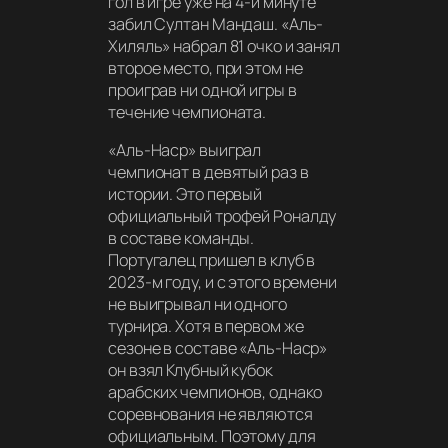
гол в игре уже на 4-й минуте
забил Султан Мандаш. «Аль-
Хиляль» набрал 81 очко и занял
второе место, при этом не
проиграв ни одной игры в
течение чемпионата.
«Аль-Наср» выиграл
чемпионат в девятый раз в
истории. Это первый
официальный трофей Роналду
в составе команды.
Португалец пришел в клуб в
2023-м году, и с этого времени
не выигрывал ни одного
турнира. Хотя в первом же
сезоне в составе «Аль-Наср»
он взял Клубный кубок
арабских чемпионов, однако
соревнования не являются
официальным. Поэтому для