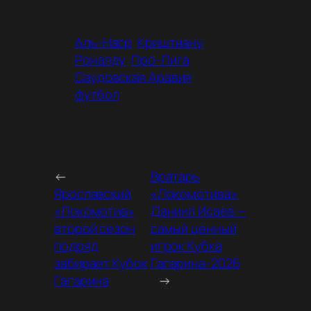
Аль-Наср
Криштиану
Роналду
Про-Лига
Саудовская Аравия
футбол
←
Вратарь
Ярославский
«Локомотива»
«Локомотив»
Даниил Исаев —
второй сезон
самый ценный
подряд
игрок Кубка
забирает Кубок
Гагарина-2026
Гагарина
→