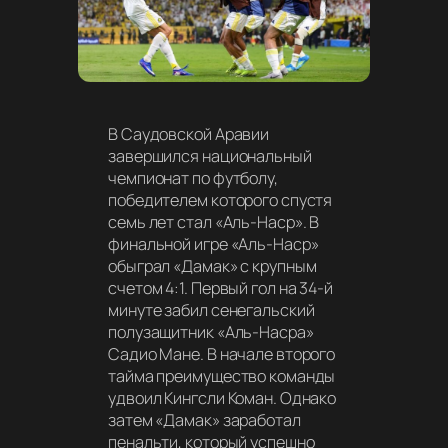
В Саудовской Аравии
завершился национальный
чемпионат по футболу,
победителем которого спустя
семь лет стал «Аль-Наср». В
финальной игре «Аль-Наср»
обыграл «Дамак» с крупным
счетом 4:1. Первый гол на 34-й
минуте забил сенегальский
полузащитник «Аль-Насра»
Садио Мане. В начале второго
тайма преимущество команды
удвоил Кингсли Коман. Однако
затем «Дамак» заработал
пенальти, который успешно