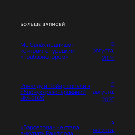
БОЛЬШЕ ЗАПИСЕЙ
6
Мо Салах подпишет
августа,
контракт с турецким
«Трабзонспором»
2026
5
Роналду и Нойер попали в
августа,
сборную разочарований
ЧМ-2026
2026
4
«Барселона» не стала
августа,
выкупать Рашфорда