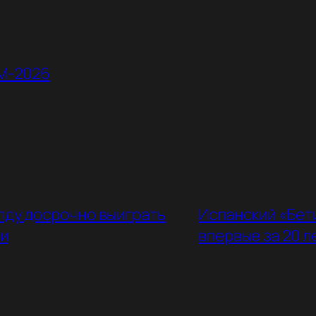
М-2026
лду досрочно выиграть
Испанский «Бет
и
впервые за 20 л