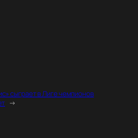
ис» сыграет в Лиге чемпионов
ет
→