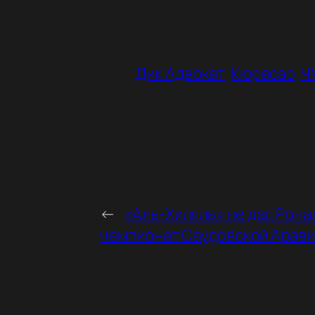
Дик Адвокат
Кюрасао
Ч
←
«Аль‑Хиляль» не дал Рона
чемпионат Саудовской Арави