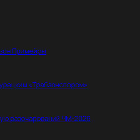
езон Примейры
турецким «Трабзонспором»
ную разочарований ЧМ-2026