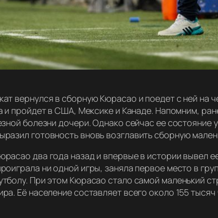
кат вернулся в сборную Кюрасао и поедет с ней на 
а и пройдет в США, Мексике и Канаде. Напомним, ра
езной болезни дочери. Однако сейчас ее состояние у
ыразил готовность вновь возглавить сборную мален
расао два года назад и впервые в истории вывел ее
роиграла ни одной игры, заняла первое место в гру
утболу. При этом Кюрасао стало самой маленький ст
ра. Её население составляет всего около 155 тысяч 