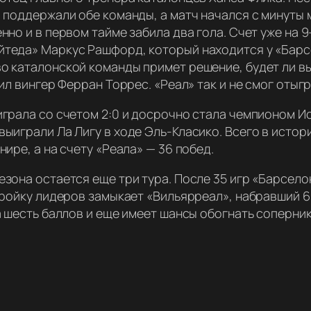
а поддержали обе команды, а матч начался с минуты
нно и в первом тайме забила два гола. Счет уже на
теда» Маркус Рашфорд, который находится у «Барс
о каталонской команды примет решение, будет ли в
ил вингер Ферран Торрес. «Реал» так и не смог отыгр
играла со счетом 2:0 и досрочно стала чемпионом И
выиграли Ла Лигу в ходе Эль-Класико. Всего в исто
ире, а на счету «Реала» — 36 побед.
зона остается еще три тура. После 35 игр «Барсело
 Тройку лидеров замыкает «Вильярреал», набравший 
а шесть баллов и еще имеет шансы обогнать соперник