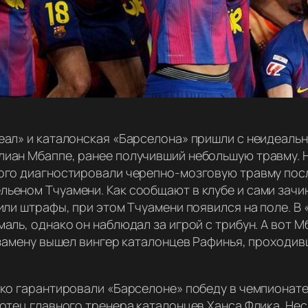
еал» и каталонская «Барселона» пришли с неидеаль
иан Мбаппе, ранее получивший небольшую травму. 
ого диагностировали черепно-мозговую травму пос
ьеном Тчуамени. Как сообщают в клубе и сами зачи
или штрафы, при этом Тчуамени появился на поле. В
аль, однако он наблюдал за игрой с трибун. А вот М
а замену вышел вингер каталонцев Рафинья, проходи
ико гарантировали «Барселоне» победу в чемпионате
отец главного тренера каталонцев Ханса Флика. Нес