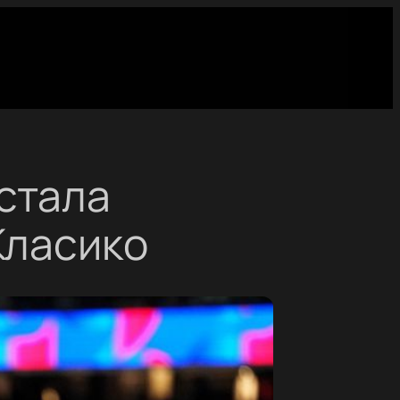
стала
Класико