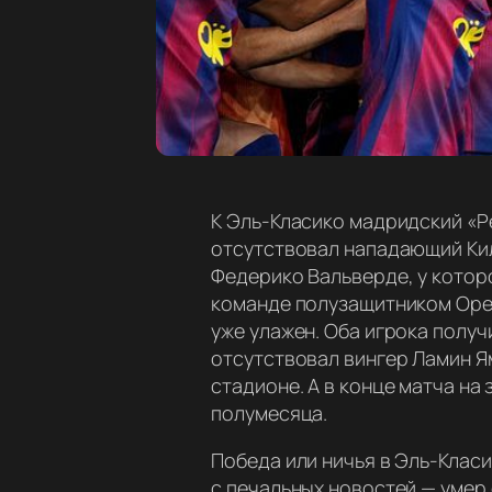
К Эль-Класико мадридский «Р
отсутствовал нападающий Кил
Федерико Вальверде, у котор
команде полузащитником Орел
уже улажен. Оба игрока получ
отсутствовал вингер Ламин Ям
стадионе. А в конце матча н
полумесяца.
Победа или ничья в Эль-Клас
с печальных новостей — умер 