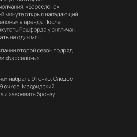
 молчания. «Барселона»
 9-й минуте открыл нападающий
елоны» в аренду. После
ыкупать Рашфорда у англичан.
ать ни один мяч.
спании второй сезон подряд.
рии «Барселоны»
на» набрала 91 очко. Следом
69 очков. Мадридский
а и завоевать бронзу