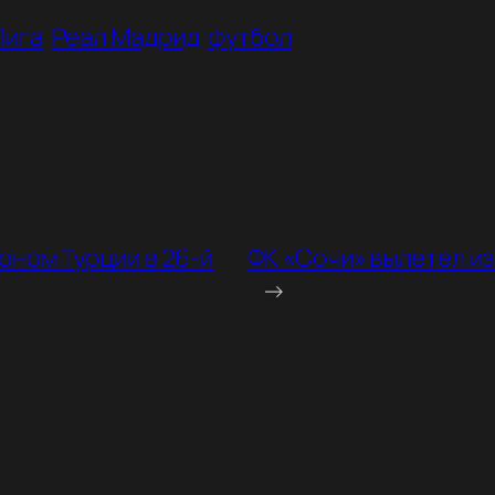
Лига
Реал Мадрид
футбол
оном Турции в 26-й
ФК «Сочи» вылетел и
→