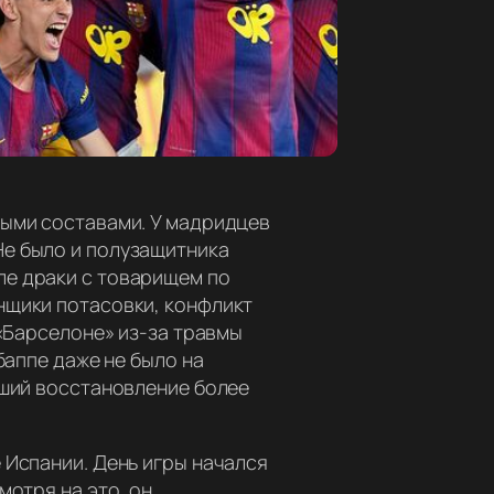
ными составами. У мадридцев
Не было и полузащитника
ле драки с товарищем по
нщики потасовки, конфликт
 «Барселоне» из-за травмы
баппе даже не было на
вший восстановление более
 Испании. День игры начался
мотря на это, он