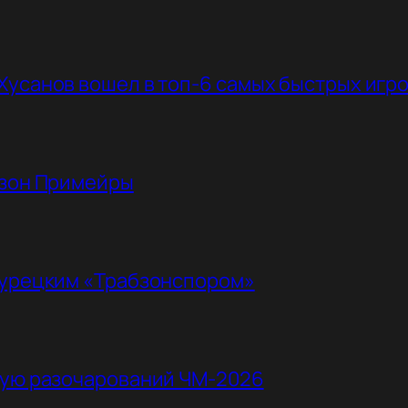
Хусанов вошел в топ-6 самых быстрых игр
езон Примейры
турецким «Трабзонспором»
ную разочарований ЧМ-2026