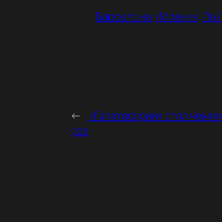
Барселона
Испания
Ла 
←
«Галатасарай» стал чемпи
раз