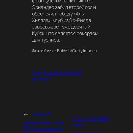
французской защитник Тео
Эрнандес забил второй гол и
обеспечил победу «Аль-
Хиляла». Клуб из Эр-Рияда
завоевывает уже десятый
Кубок, что является рекордом
для турнира.
Фото: Yasser Bakhsh/Getty Images
Саудовская Аравия
футбол
←
«Факел»
«Галатасарай»
возвращается в
стал
РПЛ спустя год,
чемпионом