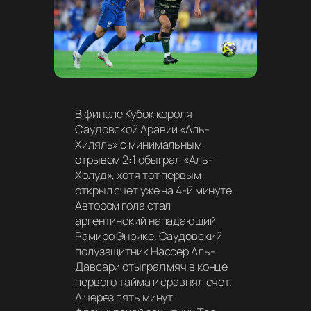
В финале Кубок короля
Саудовской Аравии «Аль-
Хиляль» с минимальным
отрывом 2:1 обыграл «Аль-
Холуд», хотя тот первым
открыл счет уже на 4-й минуте.
Автором гола стал
аргентинский нападающий
Рамиро Энрике. Саудовский
полузащитник Нассер Аль-
Давсари отыграл мяч в конце
первого тайма и сравнял счет.
А через пять минут