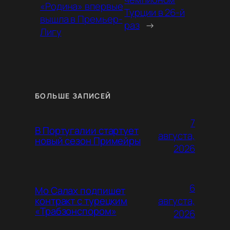
«Родина» впервые
Турции в 26-й
вышла в Премьер-
раз
→
Лигу
БОЛЬШЕ ЗАПИСЕЙ
7
В Португалии стартует
августа,
новый сезон Примейры
2026
6
Мо Салах подпишет
августа,
контракт с турецким
«Трабзонспором»
2026