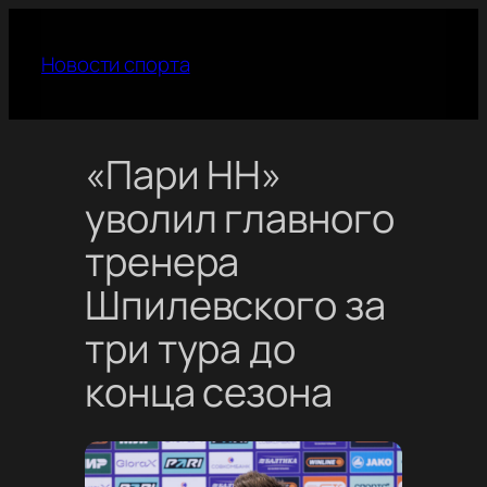
Перейти
к
Новости спорта
содержимому
«Пари НН»
уволил главного
тренера
Шпилевского за
три тура до
конца сезона