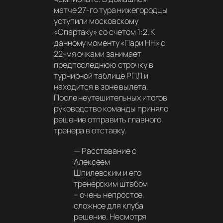
матче 27-го тура нижегородцы
уступили московскому
«Спартаку» со счетом 1:2. К
данному моменту «Пари НН» с
22-мя очками занимает
предпоследнюю строчку в
турнирной таблице РПЛ и
находится в зоне вылета.
После неутешительных итогов
руководство команды приняло
решение отправить главного
тренера в отставку.
—
Расставание с
Алексеем
Шпилевским и его
тренерским штабом
– очень непростое,
сложное для клуба
решение. Несмотря