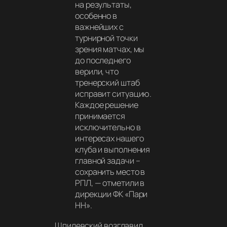
на результаты,
особенно в
важнейших с
турнирной точки
зрения матчах, мы
до последнего
верили, что
тренерский штаб
исправит ситуацию.
Каждое решение
принимается
исключительно в
интересах нашего
клуба и выполнения
главной задачи –
сохранить место в
РПЛ,
— отметили в
дирекции ФК «Пари
НН».
Шпилевский возглавил