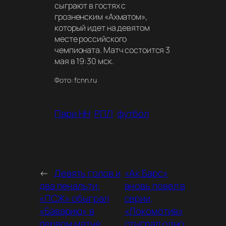
сыграют в гостях с
грозненским «Ахматом»,
который идет на девятом
месте российского
чемпионата. Матч состоится 3
мая в 19:30 мск.
Фото: fcnn.ru
Пари НН
РПЛ
футбол
←
Девять голов и
«Ак Барс»
два пенальти:
вновь повел в
«ПСЖ» обыграл
серии,
«Баварию» в
«Локомотив»
первом матче
отыграл одно