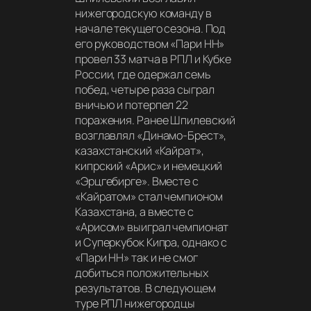
нижегородскую команду в
начале текущего сезона. Под
его руководством «Пари НН»
провел 33 матча в РПЛ и Кубке
России, где одержал семь
побед, четыре раза сыграл
вничью и потерпел 22
поражения. Ранее Шпилевский
возглавлял «Динамо-Брест»,
казахстанский «Кайрат»,
кипрский «Арис» и немецкий
«Эрцгебирге». Вместе с
«Кайратом» стал чемпионом
Казахстана, а вместе с
«Арисом» выиграл чемпионат
и Суперкубок Кипра, однако с
«Пари НН» так и не смог
добиться положительных
результатов. В следующем
туре РПЛ нижегородцы