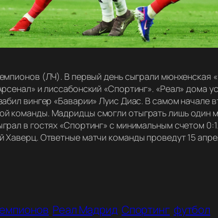
чемпионов (ЛЧ). В первый день сыграли мюнхенская 
Арсенал» и лиссабонский «Спортинг». «Реал» дома ус
забил вингер «Баварии» Луис Диас. В самом начале в
й команды. Мадридцы смогли отыграть лишь один мя
грал в гостях «Спортинг» с минимальным счетом 0:1.
й Хаверц. Ответные матчи команды проведут 15 апре
чемпионов
Реал Мадрид
Спортинг
футбол