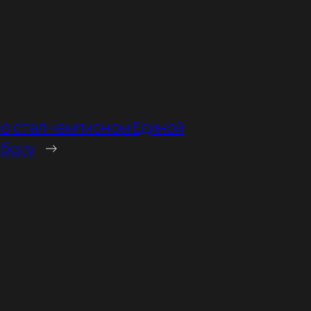
о стал чемпионом Единой
тболу
→