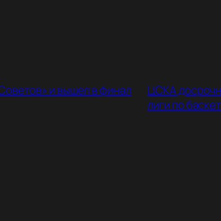
Советов» и вышел в финал
ЦСКА досрочн
лиги по баске