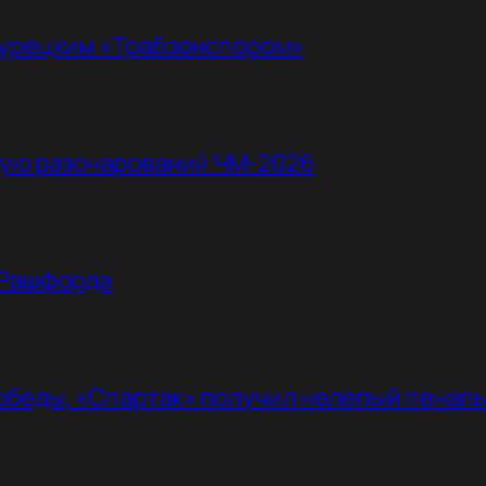
турецким «Трабзонспором»
ную разочарований ЧМ-2026
 Рашфорда
обеды, «Спартак» получил нелепый пенал