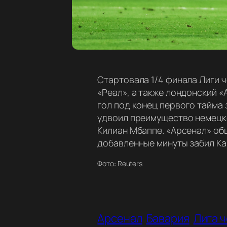
Стартовала 1/4 финала Лиги 
«Реал», а также лондонский «
гол под конец первого тайма 
удвоил преимущество немецко
Килиан Мбаппе. «Арсенал» обы
добавленные минуты забил Ка
Фото: Reuters
Арсенал
Бавария
Лига 