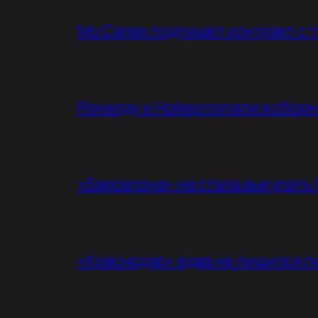
Мо Салах подпишет контракт с 
Роналду и Нойер попали в сбор
«Барселона» не стала выкупать
«Краснодар» едва не лишился п