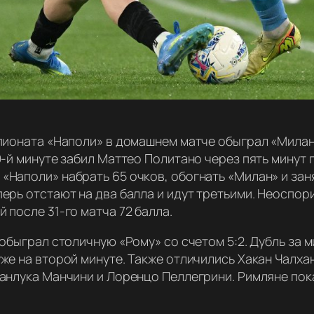
мпионата «Наполи» в домашнем матче обыграл «Милан
9-й минуте забил Маттео Политано через пять минут 
«Наполи» набрать 65 очков, обогнать «Милан» и зан
перь отстают на два балла и идут третьими. Неоспо
 после 31-го матча 72 балла.
 обыграл столичную «Рому» со счетом 5:2. Дубль за
же на второй минуте. Также отличились Хакан Чалха
жанлука Манчини и Лоренцо Пеллегрини. Римляне пок