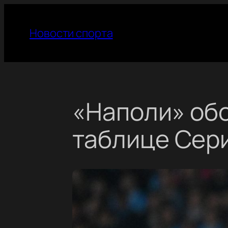
Перейти
к
Новости спорта
содержимому
«Наполи» об
таблице Сер