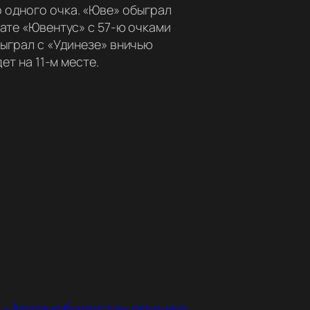
 одного очка. «Юве» обыграл
тате «Ювентус» с 57-ю очками
сыграл с «Удинезе» вничью
ет на 11-м месте.
а «Автомобилиста» пришел