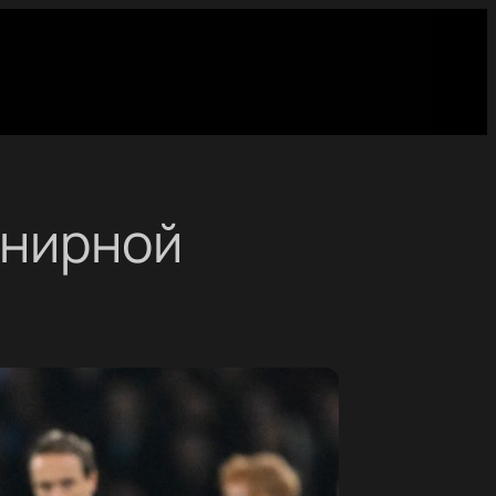
рнирной