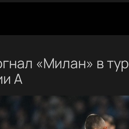
огнал «Милан» в ту
ии А