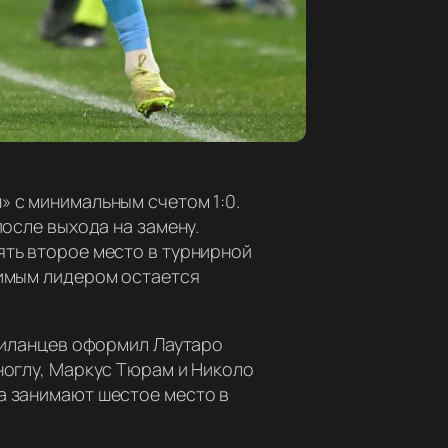
» с минимальным счетом 1:0.
после выхода на замену.
ять второе место в турнирной
римым лидером остается
 миланцев оформил Лаутаро
ноглу, Маркус Тюрам и Николо
а занимают шестое место в