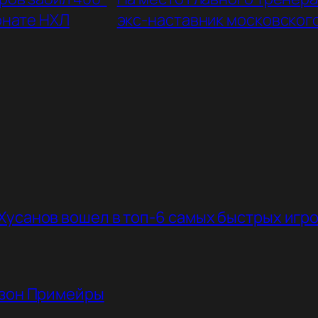
онате НХЛ
экс-наставник московског
Хусанов вошел в топ-6 самых быстрых игр
езон Примейры