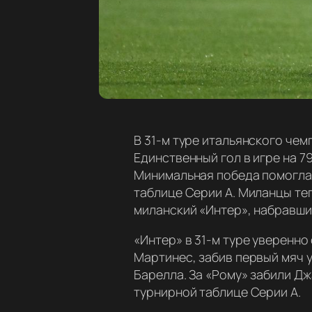
В 31-м туре итальянского че
Единственный гол в игре на 7
Минимальная победа помогла 
таблице Серии А. Миланцы те
миланский «Интер», набравший
«Интер» в 31-м туре уверенно
Мартинес, забив первый мяч у
Барелла. За «Рому» забили Д
турнирной таблице Серии А.