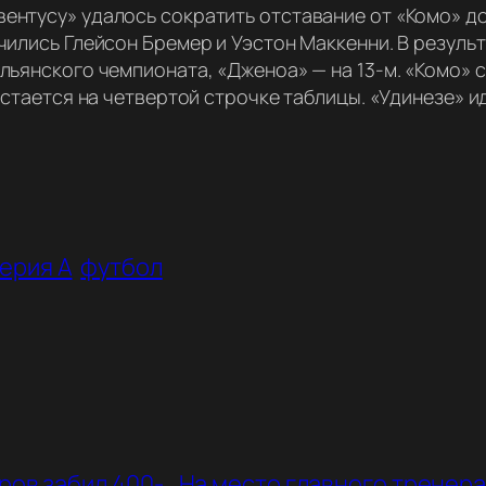
ентусу» удалось сократить отставание от «Комо» до
чились Глейсон Бремер и Уэстон Маккенни. В резуль
льянского чемпионата, «Дженоа» — на 13-м. «Комо» 
остается на четвертой строчке таблицы. «Удинезе» ид
ерия А
футбол
ров забил 400-
На место главного тренер