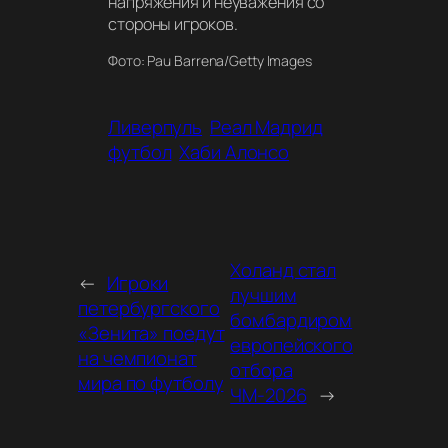
напряжения и неуважения со
стороны игроков.
Фото: Pau Barrena/Getty Images
Ливерпуль
Реал Мадрид
футбол
Хаби Алонсо
Холанд стал
←
Игроки
лучшим
петербургского
бомбардиром
«Зенита» поедут
европейского
на чемпионат
отбора
мира по футболу
ЧМ-2026
→