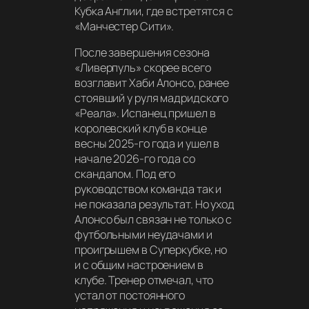
Кубка Англии, где встретятся с
«Манчестер Сити».
После завершения сезона
«Ливерпуль» скорее всего
возглавит Хаби Алонсо, ранее
стоявший у руля мадридского
«Реала». Испанец пришел в
королевский клуб в конце
весны 2025-го года и ушел в
начале 2026-го года со
скандалом. Под его
руководством команда так и
не показала результат. Но уход
Алонсо был связан не только с
футбольными неудачами и
проигрышем в Суперкубке, но
и с общим настроением в
клубе. Тренер отмечал, что
устал от постоянного