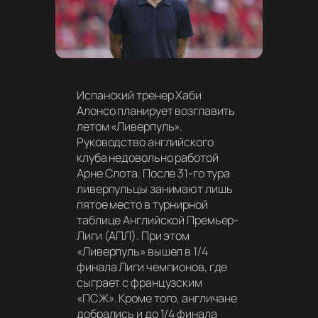
Испанский тренер Хаби
Алонсо планирует возглавить
летом «Ливерпуль».
Руководство английского
клуба недовольно работой
Арне Слота. После 31-го тура
ливерпульцы занимают лишь
пятое место в турнирной
таблице Английской Премьер-
Лиги (АПЛ). При этом
«Ливерпуль» вышел в 1/4
финала Лиги чемпионов, где
сыграет с французским
«ПСЖ». Кроме того, англичане
добрались и до 1/4 финала