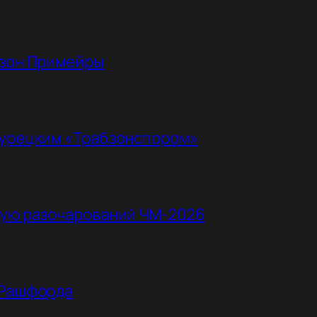
езон Примейры
турецким «Трабзонспором»
ную разочарований ЧМ-2026
 Рашфорда