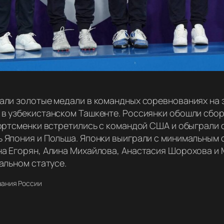
али золотые медали в командных соревнованиях на э
в узбекистанском Ташкенте. Россиянки обошли сбор
ортсменки встретились с командой США и обыграли с
 Япония и Польша. Японки выиграли с минимальным о
а Егорян, Алина Михайлова, Анастасия Шорохова и 
альном статусе.
вания России