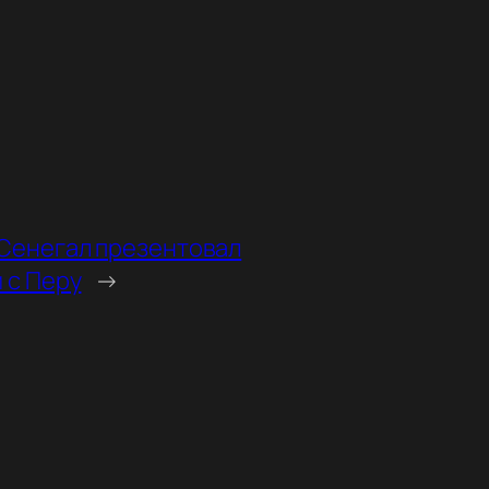
 Сенегал презентовал
 с Перу
→