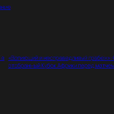
ание
 в
«Вопиющий и несправедливый грабеж»:
отобранный Кубок Африки перед матчем