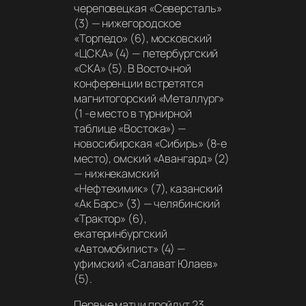
череповецкая «Северсталь»
(3) — нижегородское
«Торпедо» (6), московский
«ЦСКА» (4) — петербургский
«СКА» (5). В Восточной
конференции встретятся
магнитогорский «Металлург»
(1 -е место в турнирной
таблице «Востока») —
новосибирская «Сибирь» (8-е
место), омский «Авангард» (2)
— нижнекамский
«Нефтехимик» (7), казанский
«Ак Барс» (3) — челябинский
«Трактор» (6),
екатеринбургский
«Автомобилист» (4) —
уфимский «Салават Юлаев»
(5).
Первые матчи пройдут 23