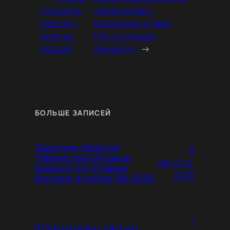
«Ахмата»
«Краснодар»
увезли с
разгромил «Пари
поля на
НН» и отразил
скорой
пенальти
→
БОЛЬШЕ ЗАПИСЕЙ
Защитник сборной
8
Узбекистана Хусанов
августа,
вошел в топ-6 самых
2026
быстрых игроков ЧМ-2026
7
В Португалии стартует