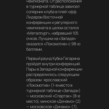
чемпионата. От расположения
в турнирной таблице зависел
соперник клуба в плей-офф.
Лидером Восточной
конференции и регулярного
чемпионата в целом остался
«Металлург», набравший 105
очков. Лучшим на «Западе»
оказался «Локомотив» с 98-ю
баллами.
Первый раунд Кубка Гагарина
пройдет внутри конференций.
Пары в Западной конференции
распределились следующим
образом: ярославский
«Локомотив» (1-е место в
турнирной таблице «Запада»)
— московский «Спартак» (8-е
место), минское «Динамо» (2)
— московское «Динамо» (7),