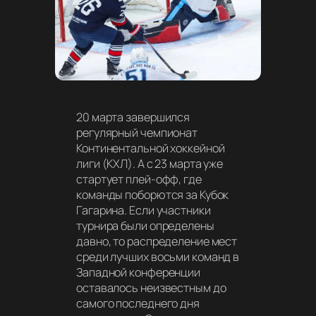
20 марта завершился
регулярный чемпионат
Континентальной хоккейной
лиги (КХЛ). А с 23 марта уже
стартует плей-офф, где
команды поборются за Кубок
Гагарина. Если участники
турнира были определены
давно, то распределение мест
среди лучших восьми команд в
Западной конференции
оставалось неизвестным до
самого последнего дня