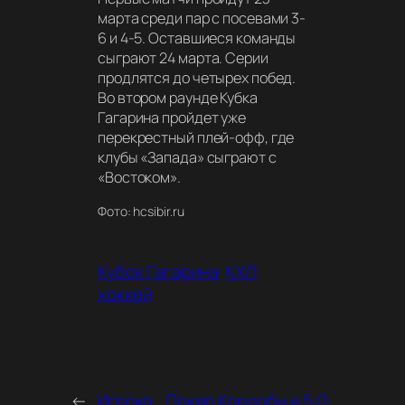
марта среди пар с посевами 3-
6 и 4-5. Оставшиеся команды
сыграют 24 марта. Серии
продлятся до четырех побед.
Во втором раунде Кубка
Гагарина пройдет уже
перекрестный плей-офф, где
клубы «Запада» сыграют с
«Востоком».
Фото: hcsibir.ru
Кубок Гагарина
КХЛ
хоккей
←
Игрока
Покер Кордобы и 5:0: