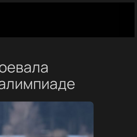
воевала
ралимпиаде