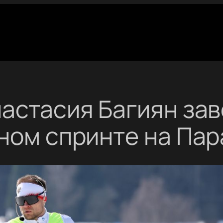
астасия Багиян за
жном спринте на Па