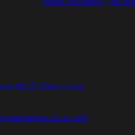
поборются за последнюю пут
турецким «Трабзонспором»
ную разочарований ЧМ-2026