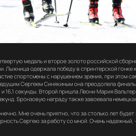
етвертую медаль и второе золото российской сборн
и. Лыжница одержала победу в спринтерской гонке 
стие спортсмены с нарушением зрения, при этом са
 ведущим Сергеем Синякиным она преодолела финал
и 16,1 секунды. Второй пришла Леони Мария Вальтер 
секунд. Бронзовую награду также завоевала немецка
ечно. Мне очень приятно, что за столько лет будет 
рность Сергею за работу со мной. Очень надежный,