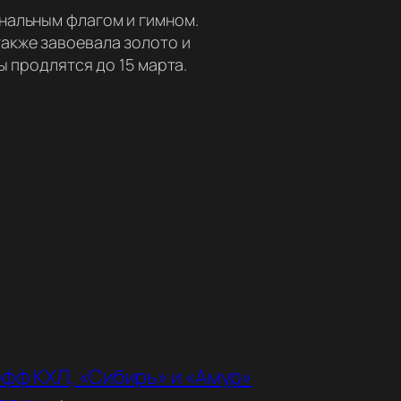
нальным флагом и гимном.
акже завоевала золото и
ы продлятся до 15 марта.
фф КХЛ, «Сибирь» и «Амур»