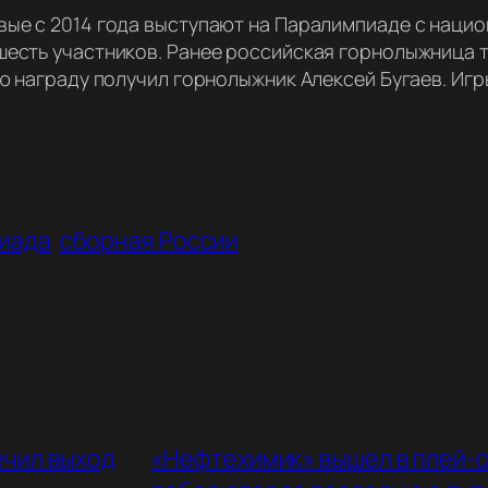
ые с 2014 года выступают на Паралимпиаде с нацио
есть участников. Ранее российская горнолыжница т
ю награду получил горнолыжник Алексей Бугаев. Игр
иада
сборная России
ечил выход
«Нефтехимик» вышел в плей-о