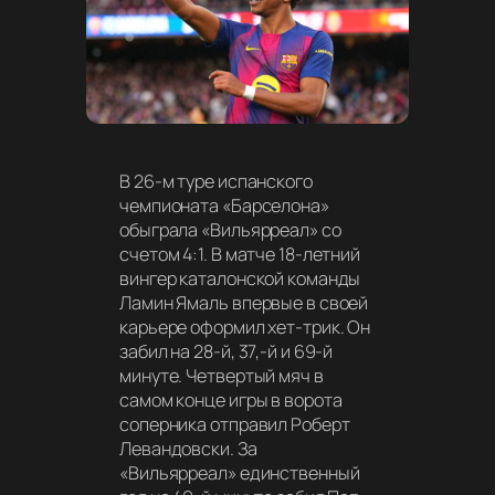
В 26-м туре испанского
чемпионата «Барселона»
обыграла «Вильярреал» со
счетом 4:1. В матче 18-летний
вингер каталонской команды
Ламин Ямаль впервые в своей
карьере оформил хет-трик. Он
забил на 28-й, 37,-й и 69-й
минуте. Четвертый мяч в
самом конце игры в ворота
соперника отправил Роберт
Левандовски. За
«Вильярреал» единственный