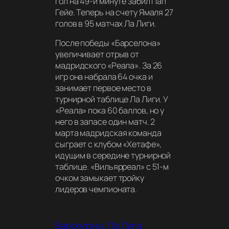
гол на 49-й минуте забил Пап
Гейе. Теперь на счету Ямаля 27
голов в 95 матчах Ла Лиги.
После победы «Барселона»
увеличивает отрыв от
мадридского «Реала». За 26
игр она набрала 64 очка и
занимает первое место в
турнирной таблице Ла Лиги. У
«Реала» пока 60 баллов, но у
него в запасе один матч. 2
марта мадридская команда
сыграет с клубом «Хетафе»,
идущим в середине турнирной
таблице. «Вильярреал» с 51-м
очком замыкает тройку
лидеров чемпионата.
Барселона
Ла Лига