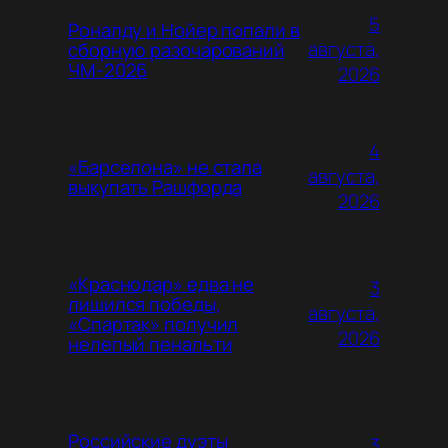
5
Роналду и Нойер попали в
августа,
сборную разочарований
ЧМ-2026
2026
4
«Барселона» не стала
августа,
выкупать Рашфорда
2026
«Краснодар» едва не
3
лишился победы,
августа,
«Спартак» получил
2026
нелепый пенальти
Российские дуэты
3