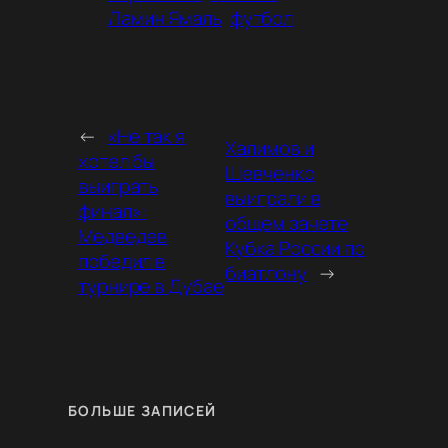
Ламин Ямаль
футбол
←
«Не так я
Халимов и
хотел бы
Шевченко
выиграть
выиграли в
финал»:
общем зачете
Медведев
Кубка России по
победил в
биатлону
→
турнире в Дубае
БОЛЬШЕ ЗАПИСЕЙ