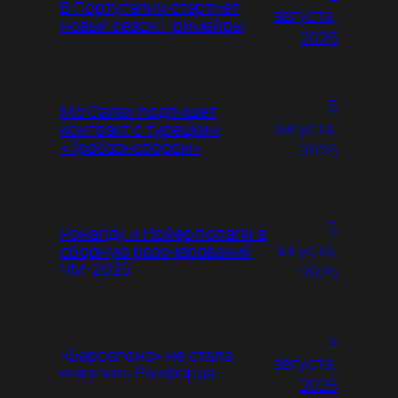
В Португалии стартует
августа,
новый сезон Примейры
2026
6
Мо Салах подпишет
августа,
контракт с турецким
«Трабзонспором»
2026
5
Роналду и Нойер попали в
августа,
сборную разочарований
ЧМ-2026
2026
4
«Барселона» не стала
августа,
выкупать Рашфорда
2026