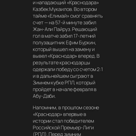
и нападающий «Краснодара»
Казбек Мукаилов. Во втором
тайме «Елимай» смог сравнять
счет — на 57-й минуте забил
Жан-Али Пайруз. Решающий
гол в матче забил 17-летний
полузащитник Ефим Буркин,
который вышел на замену и
вывел «Краснодар» вперед. В
результате краснодарцы
одержали победу со счетом 2:1
и в дальнейшем сыграют в
Зимнем кубке РПЛ, который
пройдет в начале февраля в
Абу-Даби.
Напомним, в прошлом сезоне
«Краснодар» впервые в
истории стал победителем
Российской Премьер-Лиги
(РПЛ). Перед зимним