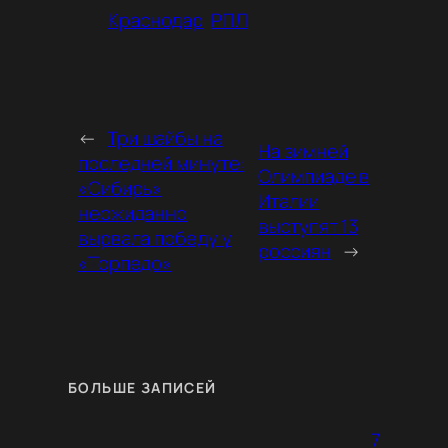
Краснодар
РПЛ
←
Три шайбы на
На зимней
последней минуте:
Олимпиаде в
«Сибирь»
Италии
неожиданно
выступят 13
вырвала победу у
россиян
→
«Торпедо»
БОЛЬШЕ ЗАПИСЕЙ
7