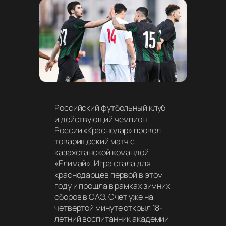
Российский футбольный клуб
и действующий чемпион
России «Краснодар» провел
товарищеский матч с
казахстанской командой
«Елимай». Игра стала для
краснодарцев первой в этом
году и прошла в рамках зимних
сборов в ОАЭ. Счет уже на
четвертой минуте открыл 18-
летний воспитанник академии