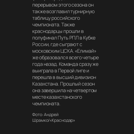
перерывом этого сезона он
также возглавил турнирную
таблицу российского
чемпионата. Также
краснодарцы прошли в
полуфинал Путь РПЛ в Кубке
России, где сыграют с
московским ЦСКА. «Елимай»
же образовался всего четыре
года назад. Команда сразу же
выиграла в Первой лиге и
перешла в высший дивизион
Казахстана. Прошлый сезон
она завершила на четвертом
месте казахстанского
чемпионата.
Фото: Андрей
Шрамко/«Краснодар»