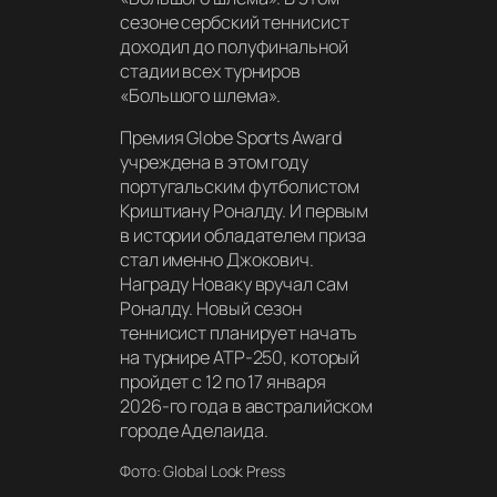
сезоне сербский теннисист
доходил до полуфинальной
стадии всех турниров
«Большого шлема».
Премия Globe Sports Award
учреждена в этом году
португальским футболистом
Криштиану Роналду. И первым
в истории обладателем приза
стал именно Джокович.
Награду Новаку вручал сам
Роналду. Новый сезон
теннисист планирует начать
на турнире АТР-250, который
пройдет с 12 по 17 января
2026-го года в австралийском
городе Аделаида.
Фото: Global Look Press