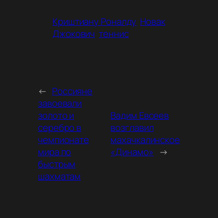
Криштиану Роналду
Новак
Джокович
теннис
←
Россияне
завоевали
золото и
Вадим Евсеев
серебро в
возглавил
чемпионате
махачкалинское
мира по
«Динамо»
→
быстрым
шахматам