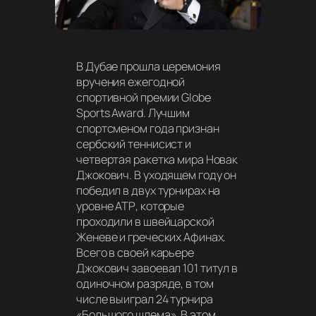
В Дубае прошла церемония
вручения ежегодной
спортивной премии Globe
Sports Award. Лучшим
спортсменом года признан
сербский теннисист и
четвертая ракетка мира Новак
Джокович. В уходящем году он
победил в двух турнирах на
уровне АТР, которые
проходили в швейцарской
Женеве и греческих Афинах.
Всего в своей карьере
Джокович завоевал 101 титул в
одиночном разряде, в том
числе выиграл 24 турнира
«Большого шлема». В этом