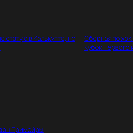
 статую в Калькутте, но
Сборная по хок
ы
Кубок Первого 
езон Примейры