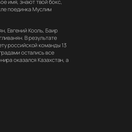
ое имя, знают твой бокс,
сле поединка Муслим
н, Евгений Кооль, Баир
гливанян. В результате
ету российской команды 13
аградами остались все
нира оказался Казахстан, а