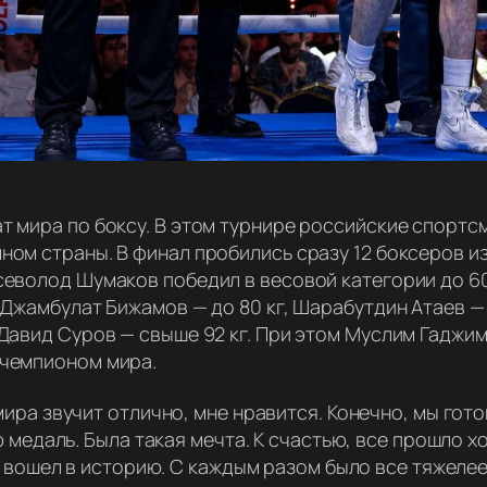
т мира по боксу. В этом турнире российские спортс
ом страны. В финал пробились сразу 12 боксеров из
еволод Шумаков победил в весовой категории до 60 к
 Джамбулат Бижамов — до 80 кг, Шарабутдин Атаев — 
 Давид Суров — свыше 92 кг. При этом Муслим Гаджи
 чемпионом мира.
ра звучит отлично, мне нравится. Конечно, мы гото
медаль. Была такая мечта. К счастью, все прошло х
 вошел в историю. С каждым разом было все тяжелее