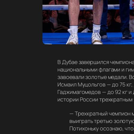
В Дубае завершился чемпиона
национальными флагами и гимн
завоевали золотые медали. Вс
Исмаил Муцольгов — до 75 кг,
Гаджимагомедов — до 92 кг и
истории России трехкратным
—
Трехкратный чемпион ми
выиграть третью золотую 
Потихоньку осознаю, что