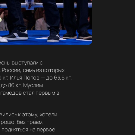
мены выступали с
 России, семь из которых
г, Илья Попов — до 63,5 кг,
до 86 кг, Муслим
мгамедов стал первым в
вились к этому, хотели
орошо, без травм.
 подняться на первое