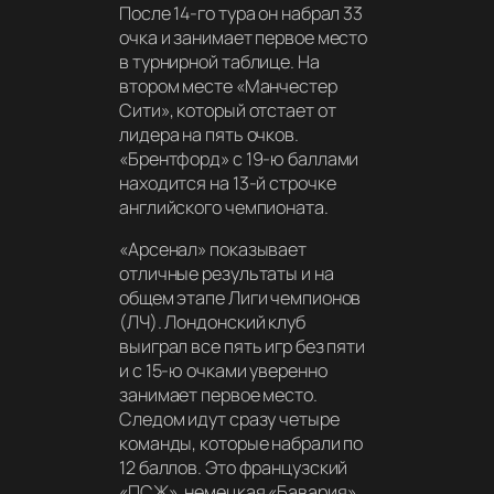
После 14-го тура он набрал 33
очка и занимает первое место
в турнирной таблице. На
втором месте «Манчестер
Сити», который отстает от
лидера на пять очков.
«Брентфорд» с 19-ю баллами
находится на 13-й строчке
английского чемпионата.
«Арсенал» показывает
отличные результаты и на
общем этапе Лиги чемпионов
(ЛЧ). Лондонский клуб
выиграл все пять игр без пяти
и с 15-ю очками уверенно
занимает первое место.
Следом идут сразу четыре
команды, которые набрали по
12 баллов. Это французский
«ПСЖ», немецкая «Бавария»,