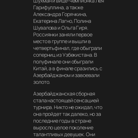
Шухман и вице-чемпионка Лея
Гарифуллина, а также
Александра Горячкина,
Екатерина Лагно, Полина
Шувалова и Ольга Гиря.
Россиянки заняли первое
место в группе и вышли в
четвертьфинал, где обыграли
соперниц из Узбекистана. В
полуфинале они обыграли
Китай, а в финале сразились с
Азербайджаном и завоевали
золото.
Азербайджанская сборная
стала настоящей сенсацией
турнира. Никто не ожидал, что
она пройдет так далеко, но за
последние годы в стране
выросло целое поколение
талантливых девушек. Они