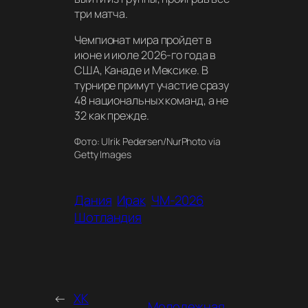
три матча.
Чемпионат мира пройдет в
июне и июле 2026-го года в
США, Канаде и Мексике. В
турнире примут участие сразу
48 национальных команд, а не
32 как прежде.
Фото: Ulrik Pedersen/NurPhoto via
Getty Images
Дания
Ирак
ЧМ-2026
Шотландия
←
ХК
Молодежная