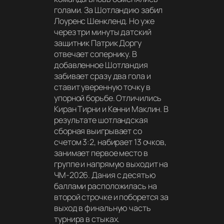
голами. За Шотландию забил
Лоуренс Шенкленд. Но уже
через три минуты датский
защитник Патрик Доргу
отвечает сопернику. В
добавленное Шотландия
забивает сразу два гола и
ставит уверенную точку в
упорной борьбе. Отличились
Киран Тирни и Кенни Маклин. В
результате шотландская
сборная выигрывает со
счетом 3:2, набирает 13 очков,
занимает первое место в
группе и напрямую выходит на
ЧМ-2026. Дания с десятью
баллами расположилась на
второй строчке и поборется за
выход в финальную часть
турнира в стыках.