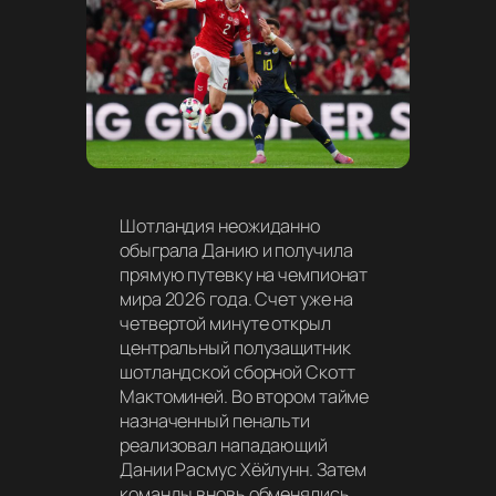
Шотландия неожиданно
обыграла Данию и получила
прямую путевку на чемпионат
мира 2026 года. Счет уже на
четвертой минуте открыл
центральный полузащитник
шотландской сборной Скотт
Мактоминей. Во втором тайме
назначенный пенальти
реализовал нападающий
Дании Расмус Хёйлунн. Затем
команды вновь обменялись