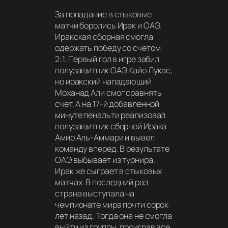
За попадание в стыковые
матчи боролись Ирак и ОАЭ.
Иракская сборная смогла
одержать победу со счетом
2:1. Первый гол в игре забил
полузащитник ОАЭ Кайо Лукас,
но иракский нападающий
Моханад Али смог сравнять
счет. А на 17-й добавленной
минуте пенальти реализовал
полузащитник сборной Ирака
Амир Аль-Аммари и вывел
команду вперед. В результате
ОАЭ выбывает из турнира.
Ирак же сыграет в стыковых
матчах. В последний раз
страна выступала на
чемпионате мира почти сорок
лет назад. Тогда она не смогла
выйти из группы, проиграв все