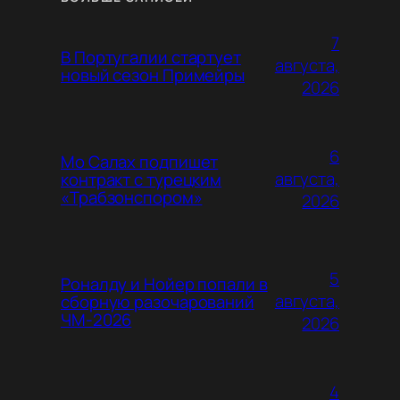
7
В Португалии стартует
августа,
новый сезон Примейры
2026
6
Мо Салах подпишет
августа,
контракт с турецким
«Трабзонспором»
2026
5
Роналду и Нойер попали в
августа,
сборную разочарований
ЧМ-2026
2026
4