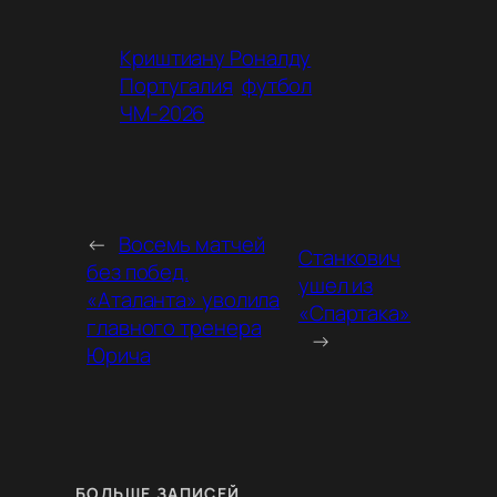
Криштиану Роналду
Португалия
футбол
ЧМ-2026
←
Восемь матчей
Станкович
без побед.
ушел из
«Аталанта» уволила
«Спартака»
главного тренера
→
Юрича
БОЛЬШЕ ЗАПИСЕЙ