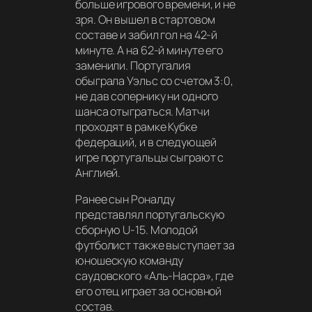
больше игрового времени, и не
зря. Он вышел в стартовом
составе и забил гол на 42-й
минуте. А на 62-й минуте его
заменили. Португалия
обыграла Уэльс со счетом 3:0,
не дав сопернику ни одного
шанса отыграться. Матчи
проходят в рамке Кубке
федераций, и в следующей
игре португальцы сыграют с
Англией.
Ранее сын Роналду
представлял португальскую
сборную U-15. Молодой
футболист также выступает за
юношескую команду
саудовского «Аль-Насра», где
его отец играет за основной
состав.