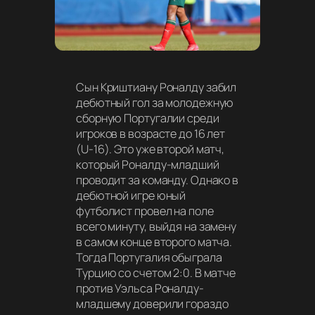
Сын Криштиану Роналду забил
дебютный гол за молодежную
сборную Португалии среди
игроков в возрасте до 16 лет
(U-16). Это уже второй матч,
который Роналду-младший
проводит за команду. Однако в
дебютной игре юный
футболист провел на поле
всего минуту, выйдя на замену
в самом конце второго матча.
Тогда Португалия обыграла
Турцию со счетом 2:0. В матче
против Уэльса Роналду-
младшему доверили гораздо