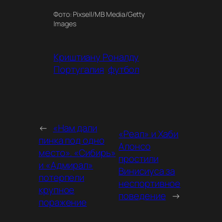
Фото: Pixsell/MB Media/Getty
Images
Криштиану Роналду
Португалия
футбол
←
«Нам дали
«Реал» и Хаби
пинка под одно
Алонсо
место». «Сибирь»
простили
и «Адмирал»
Винисиуса за
потерпели
неспортивное
крупное
поведение
→
поражение