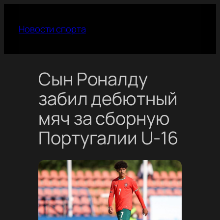
Перейти
к
Новости спорта
содержимому
Сын Роналду
забил дебютный
мяч за сборную
Португалии U-16