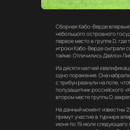
Сборная Кабо-Верде впервые 
небольшого островного госуд
первое место в группе D, где
игроки Кабо-Верде сыграли со
тайме. Отличились Дайлон Ли
Из десяти матчей квалификац
одно поражение. Она набрала
с трибун рванули на поле, чт
полузащитник российского «Кр
втором месте группы D закреп
На данный момент известны 2
примут участие в турнире впе
июня по 19 июля следующего го