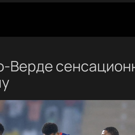
о-Верде сенсацион
лу