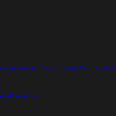
Хусанов вошел в топ-6 самых быстрых игр
езон Примейры