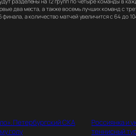
дут разделены на 12 групп по четыре команды в каж
рвые два места, а также восемь лучших команд с тре
6 финала, а количество матчей увеличится с 64 до 10
ло». Петербургский СКА
Россиянка и у
му голу
теннисный ту