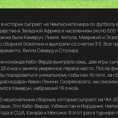
в истории сыграет на Чемпионате мира по футболу в 
арства в Западной Африке и населением около 600 
 также были Камерун, Ливия, Ангола, Маврикий и Эсв
 сборной Эсватини и выиграли со счетом 3:0. Все т
враменто, Вилли Семеду и Стопира.
ии команда Кабо-Верде выиграла семь, две игры сыг
 23 очка и заняла уверенное первое место. После ф
обы порадоваться уникальному событию. Кстати, за 
аснодара» Кевин Ленини. Скорее всего, мы сможем е
ился Камерун, набравший 19 очков.
2 национальные сборные, которые сыграют на ЧМ-202
рвые. Это Кабо-Верде, Узбекистан и Иордания. Напо
да в США, Канаде и Мексике. В этот раз в турнире п