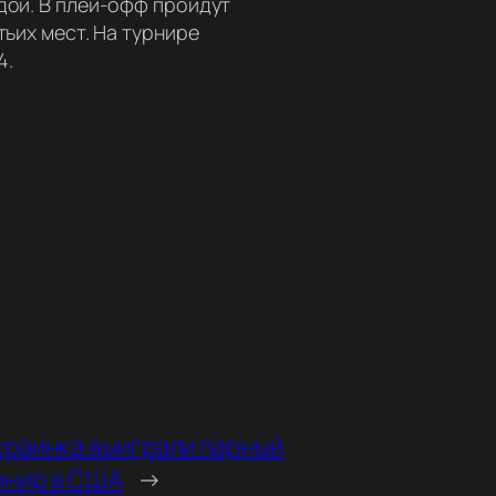
дой. В плей-офф пройдут
тьих мест. На турнире
4.
краинка выиграли парный
рнир в США
→