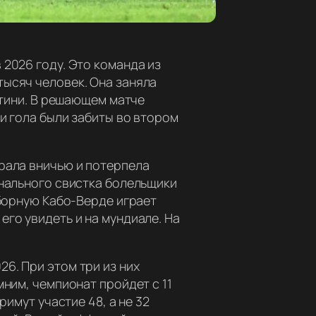
2026 году. Это команда из
тысяч человек. Она заняла
атини. В решающем матче
ри гола были забиты во втором
рала вничью и потерпела
инального свистка болельщики
сборную Кабо-Верде играет
го увидеть и на мундиале. На
6. При этом три из них
мним, чемпионат пройдет с 11
римут участие 48, а не 32