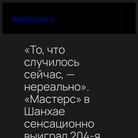
Перейти
к
Новости спорта
содержимому
«То, что
случилось
сейчас, —
нереально».
«Мастерс» в
Шанхае
сенсационно
выиграл 204-я