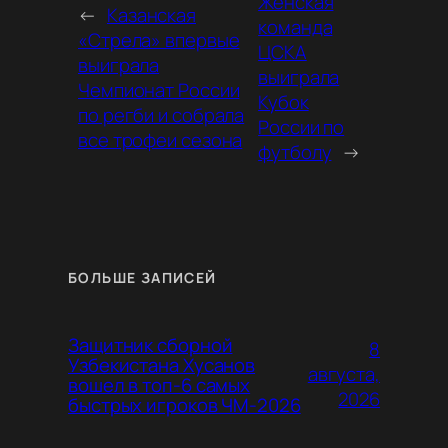
Женская
←
Казанская
команда
«Стрела» впервые
ЦСКА
выиграла
выиграла
Чемпионат России
Кубок
по регби и собрала
России по
все трофеи сезона
футболу
→
БОЛЬШЕ ЗАПИСЕЙ
Защитник сборной
8
Узбекистана Хусанов
августа,
вошел в топ-6 самых
2026
быстрых игроков ЧМ-2026