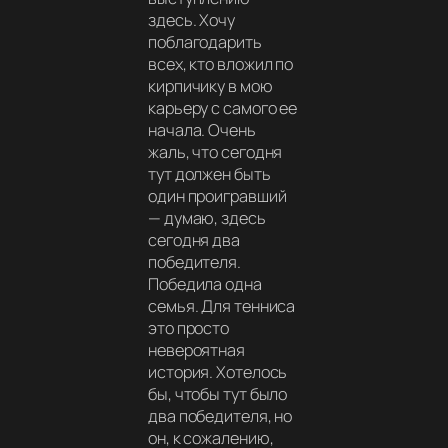
здесь. Хочу
поблагодарить
всех, кто вложил по
кирпичику в мою
карьеру с самого ее
начала. Очень
жаль, что сегодня
тут должен быть
один проигравший
— думаю, здесь
сегодня два
победителя.
Победила одна
семья. Для тенниса
это просто
невероятная
история. Хотелось
бы, чтобы тут было
два победителя, но
он, к сожалению,