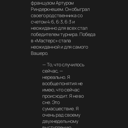
французом Артуром
Риндеркнешем. Он обыграл
своего родственника со
счетом 4:6, 6:3, 6:3 и
неожиданно для всех стал
победителем турнира. Победа
в «Мастерс» стала
неожиданной и для самого
Вашеро.
— То, что случилось
сейчас, —
нереально. Я
вообще понятия не
имею, что сейчас
происходит. Я не во
сне. Это
сумасшествие. Я
очень рад своему
двухнедельному
выступлению