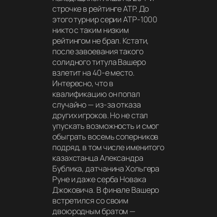
строчке в рейтинге ATP. До
этого турнир серии ATP-1000
никто с таким низким
рейтингом не брал. Кстати,
после завоевания такого
солидного титула Вашеро
взлетит на 40-е место.
Интересно, что в
квалификацию он попал
случайно — из-за отказа
других игроков. Но не стал
упускать возможность и смог
обыграть восемь соперников
подряд, в том числе именитого
казахстанца Александра
Бублика, датчанина Хольгера
Руне и даже серба Новака
Джоковича. В финале Вашеро
встретился со своим
двоюродным братом —