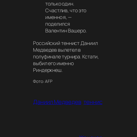
только один.
Счастлив, что это
именно я, —
поделился
Валентин Вашеро.
Российский теннист Даниил
Медведев вылетел в
полуфинале турнира. Кстати,
выбил его именно
Риндеркнеш.
Фото: AFP
Даниил Медведев
теннис