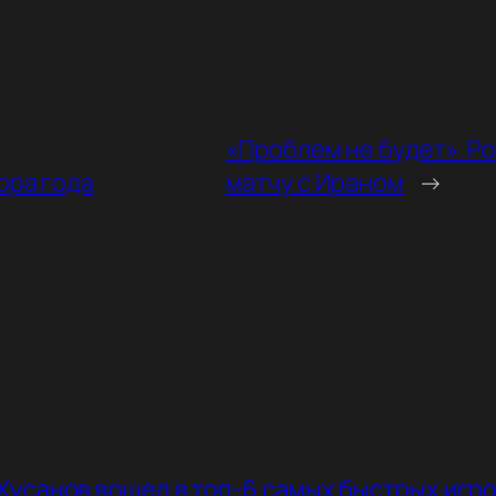
«Проблем не будет». Р
ора года
матчу с Ираном
→
Хусанов вошел в топ-6 самых быстрых игр