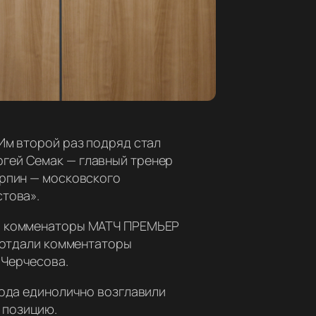
Им второй раз подряд стал
гей Семак — главный тренер
арпин — московского
стова».
Л, комменаторы МАТЧ ПРЕМЬЕР
и отдали комментаторы
 Черчесова.
года единолично возглавили
 позицию.