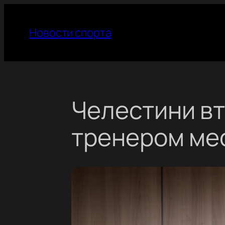
Перейти
к
Новости спорта
содержимому
Челестини вт
тренером ме