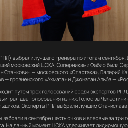
РПЛ) выбрали лучшего тренера по итогам сентября. 
ющий московский ЦСКА. Соперниками Фабио были Сер
ян Станкович — московского «Спартака», Валерий К
в — грозненского «Ахмата» и Джонатан Альба — «Ро
ходит путем трех голосований среди экспертов РП
выиграл два голосования из них. Голос за Челестин
льщиков. Эксперты РПЛ выбрали лучшим Станислава
 забрали в сентябре шесть очков и впервые за три 
та. На данный момент ЦСКА удерживает лидирующую