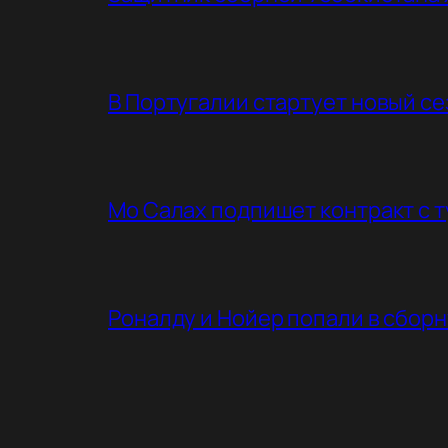
В Португалии стартует новый с
Мо Салах подпишет контракт с 
Роналду и Нойер попали в сбор