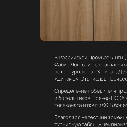
В Российской Премьер-Лиги (
Фабио Челестини, возглавля
петербургского «Зенита», Де
«Динамо», Станислав Черчесо
Определение победителя про
и болельщиков. Тренер ЦСКА 
телеканала и почти 66% боле
Благодаря Челестини армейцы
турнирную таблицу чемпиона