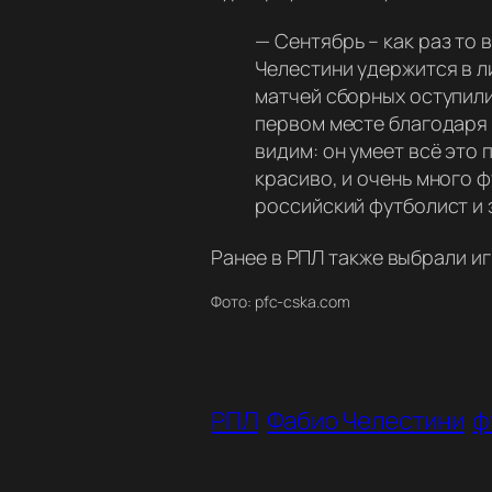
—
Сентябрь – как раз то
Челестини удержится в л
матчей сборных оступилис
первом месте благодаря р
видим: он умеет всё это
красиво, и очень много 
российский футболист и 
Ранее в РПЛ также выбрали и
Фото: pfc-cska.com
РПЛ
Фабио Челестини
ф