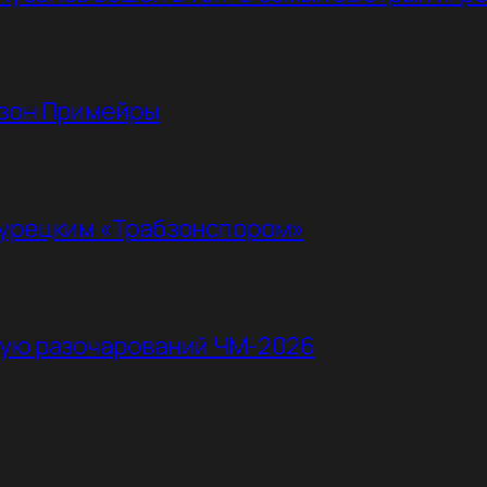
езон Примейры
турецким «Трабзонспором»
ную разочарований ЧМ-2026