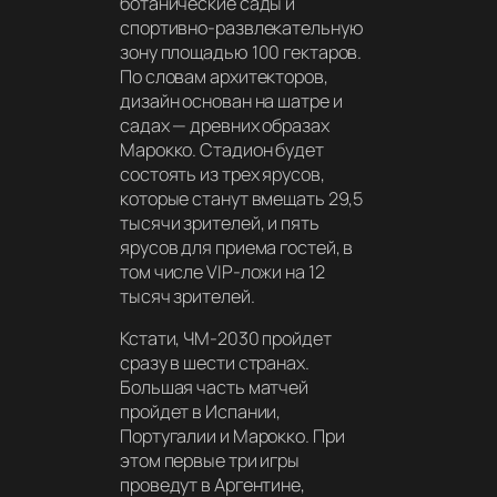
ботанические сады и
спортивно-развлекательную
зону площадью 100 гектаров.
По словам архитекторов,
дизайн основан на шатре и
садах — древних образах
Марокко. Стадион будет
состоять из трех ярусов,
которые станут вмещать 29,5
тысячи зрителей, и пять
ярусов для приема гостей, в
том числе VIP-ложи на 12
тысяч зрителей.
Кстати, ЧМ-2030 пройдет
сразу в шести странах.
Большая часть матчей
пройдет в Испании,
Португалии и Марокко. При
этом первые три игры
проведут в Аргентине,