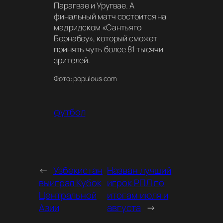
Парагвае и Уругвае. А
финальный матч состоится на
мадридском «Сантьяго
Бернабеу», который сможет
принять чуть более 81 тысячи
зрителей.
Фото: populous.com
футбол
←
Узбекистан
Назван лучший
выиграл Кубок
игрок РПЛ по
Центральной
итогам июля и
Азии
августа
→