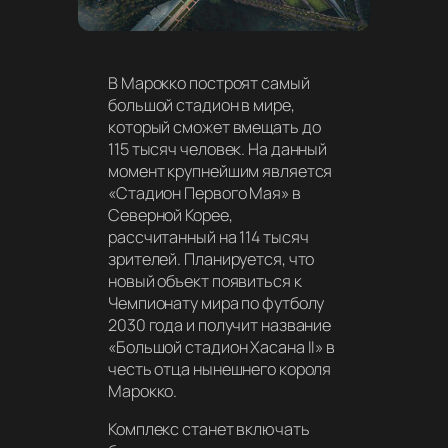
В Марокко построят самый
большой стадион в мире,
который сможет вмещать до
115 тысяч человек. На данный
момент крупнейшим является
«Стадион Первого Мая» в
Северной Корее,
рассчитанный на 114 тысяч
зрителей. Планируется, что
новый объект появиться к
Чемпионату мира по футболу
2030 года и получит название
«Большой стадион Хасана II» в
честь отца нынешнего короля
Марокко.
Комплекс станет включать