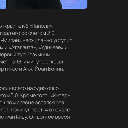
открыл клуб «Наполи»,
рал его со счетом 2:0.
, «Милан» неожиданно уступил
» и «Аталанта», «Удинезе» и
 первый тур безумным
чет на 18-й минуте открыл
ртинес и Анж-Йоан Бонни.
ли» всего на одно очко.
ом 5:0. Кроме того, «Интер»
рошлом сезоне остался без
ет, покинул пост. А в начале
стиан Киву. Он долгое время