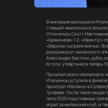
В минувшие выходные в Итали
ставший чемпионом в прошлом 
Отличились Скотт Мактоминей
«Кремонезе» 1:2, «Ювентус» п
«Верона» сыграли вничью. Все
разгромом от миланского «Инт
Алессандро Бастони, дубль о
Кстати, у Мартинеса теперь 1
Прошлый сезон чемпионата «И
Итальянцы уступили в финале
проиграл «Милану» в Суперкуб
трофеев. После таких неудач 
лета 2025 года главным трен
играл за миланский клуб, а та