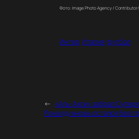
Фото: Image Photo Agency / Contributor/
Интер
Италия
футбол
←
«Аль-Ахли» забрал Суперк
Роналду вновь остался без т