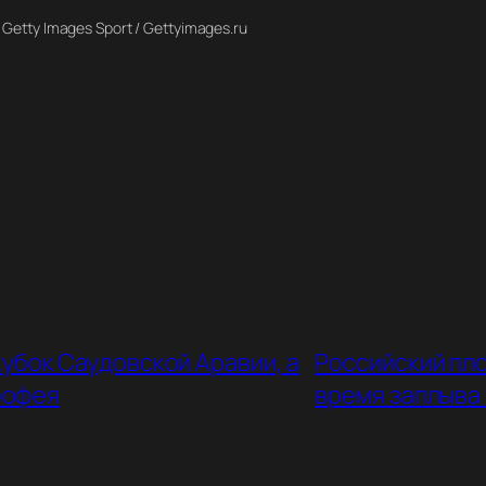
 Getty Images Sport / Gettyimages.ru
убок Саудовской Аравии, а
Российский пло
рофея
время заплыва