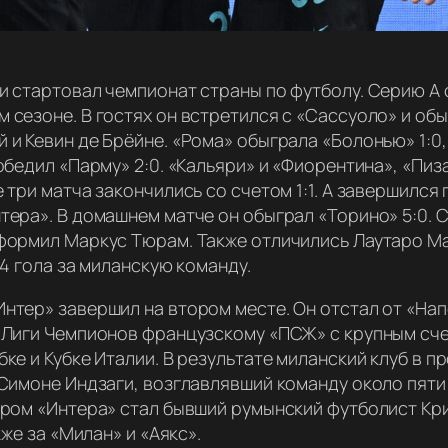
и стартовал чемпионат страны по футболу. Серию А 
сезоне. В гостях он встретился с «Сассуоло» и обыг
 и Кевин де Брёйне. «Рома» обыграла «Болонью» 1:0
обедил «Парму» 2:0. «Кальяри» и «Фиорентина», «Пиза
 три матча закончились со счетом 1:1. А завершился
ера». В домашнем матче он обыграл «Торино» 5:0. С
формил Маркус Тюрам. Также отличились Лаутаро Ма
54 гола за миланскую команду.
нтер» завершил на втором месте. Он отстал от «Напо
 Лиги Чемпионов французскому «ПСЖ» с крупным счет
ке и Кубке Италии. В результате миланский клуб в п
Симоне Индзаги, возглавлявший команду около пяти л
ером «Интера» стал бывший румынский футболист Кри
кже за «Милан» и «Аякс».