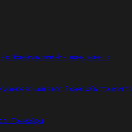
пают бразильский «Интернасьонал»
Хусанов вошел в топ-6 самых быстрых игр
езон Примейры