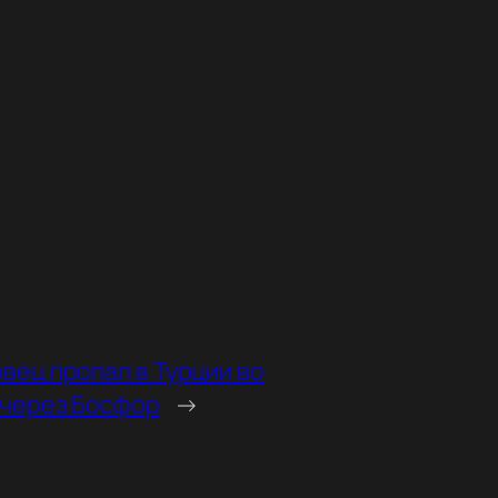
вец пропал в Турции во
 через Босфор
→