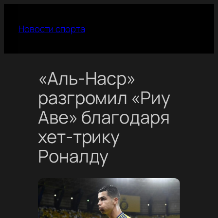
Перейти
к
Новости спорта
содержимому
«Аль-Наср»
разгромил «Риу
Аве» благодаря
хет-трику
Роналду