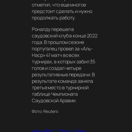
отметил, что еще многое
предстоит сделать и нужно
продолжать работу.
Роналду перешел в
саудовский клуб в конце 2022
года. В прошлом сезоне
португалец провел за «Аль-
Наср» 41 матч во всех
турнирах, в которых забил 35
голов и создал четыре
результативные передачи. В
результате команда заняла
третье место в турнирной
таблице Чемпионата
Саудовской Аравии.
Фото: Reuters
Аль-Наср
Криштиану