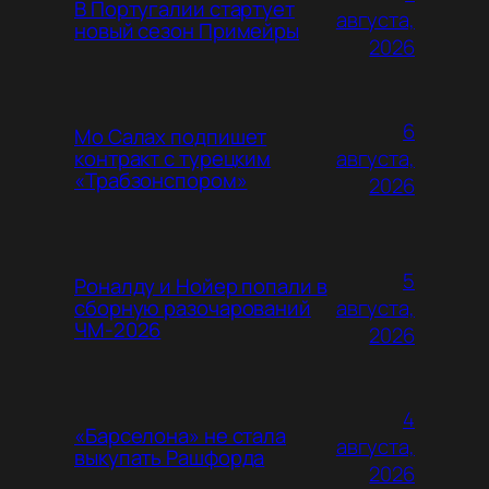
В Португалии стартует
августа,
новый сезон Примейры
2026
6
Мо Салах подпишет
августа,
контракт с турецким
«Трабзонспором»
2026
5
Роналду и Нойер попали в
августа,
сборную разочарований
ЧМ-2026
2026
4
«Барселона» не стала
августа,
выкупать Рашфорда
2026