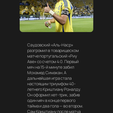
Саудовский «Аль-Наср»
разгромил в товарищеском
матче португальский «Риу
Аве» со счетом 4:0. Первый
мяч на 15-й минуте забил
Мохамед Симакан. А
дальнейшая игра стала
настоящим триумфом 40-
летнего Криштиану Роналду.
Он оформил хет-трик, забив
один мяч в конце первого
тайма и два гола — во втором.
Сам Криштиану после матча