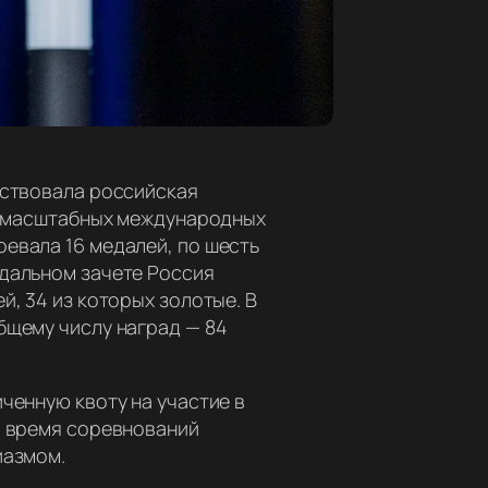
аствовала российская
их масштабных международных
евала 16 медалей, по шесть
едальном зачете Россия
й, 34 из которых золотые. В
бщему числу наград — 84
ченную квоту на участие в
о время соревнований
иазмом.