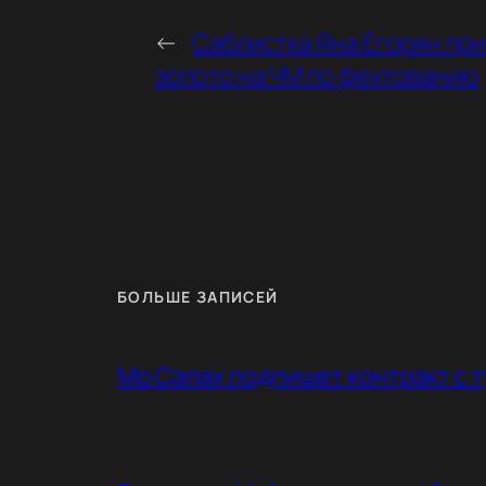
←
Саблистка Яна Егорян пр
золото на ЧМ по фехтованию
БОЛЬШЕ ЗАПИСЕЙ
Мо Салах подпишет контракт с 