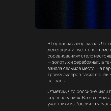
В Германии завершилась Летн
делегация. И пусть спортсме
соревнованиях стало настоящ
— золотых и серебряных, а т
заняла седьмое место. На пер
тройку лидеров также вошли 
награды.
Отметим, что россияне были п
соревнованиях. Всего в Унив
участники из России отмечал