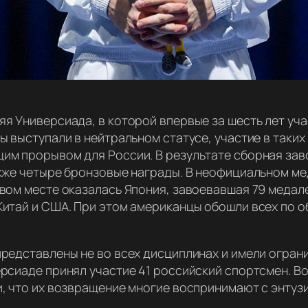
яя Универсиада, в которой впервые за шесть лет уч
ны выступали в нейтральном статусе, участие в так
им прорывом для России. В результате сборная заво
акже четыре бронзовые награды. В неофициальном м
вом месте оказалась Япония, завоевавшая 79 медале
Китай и США. При этом американцы обошли всех по о
редставлены не во всех дисциплинах и имели ограни
ерсиаде принял участие 41 российский спортсмен. В
и, что их возвращение многие воспринимают с энтуз