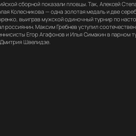
йской сборной показали пловцы. Так, Алексей Степа
колая Колесникова — одна золотая медаль и две сер
ренко, выиграв мужской одиночный турнир по настол
ал россиянин. Максим Гребнев уступил соотечествен
еннисисты Егор Агафонов и Илья Симакин в парном т
 Дмитрия Швелидзе.