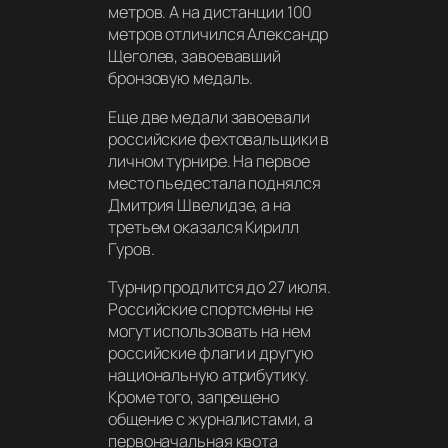
метров. А на дистанции 100
метров отличился Александр
Щеголев, завоевавший
бронзовую медаль.
Еще две медали завоевали
российские фехтовальщики в
личном турнире. На первое
место пьедестала поднялся
Дмитрия Швелидзе, а на
третьем оказался Кирилл
Гуров.
Турнир продлится до 27 июля.
Российские спортсмены не
могут использовать на нем
российские флаги и другую
национальную атрибутику.
Кроме того, запрещено
общение с журналистами, а
первоначальная квота