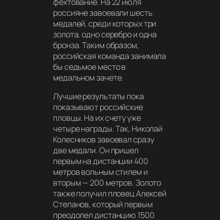
фехтование. На 22 июля
россияне завоевали шесть
медалей, среди которых три
золота, одно серебро и одна
бронза. Таким образом,
российская команда занимала
бы седьмое место в
медальном зачете.
Лучшие результаты пока
показывают российские
пловцы. На их счету уже
четыре награды. Так, Николай
Колесников завоевал сразу
две медали. Он пришел
первым на дистанции 400
метров вольным стилем и
вторым — 200 метров. Золото
также получил пловец Алексей
Степанов, который первым
преодолел дистанцию 1500