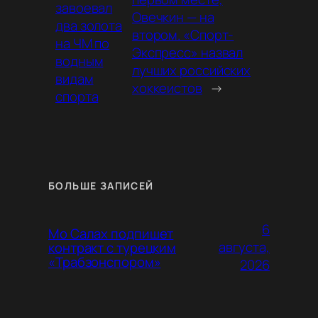
завоевал
Овечкин — на
два золота
втором. «Спорт-
на ЧМ по
Экспресс» назвал
водным
лучших российских
видам
хоккеистов
→
спорта
БОЛЬШЕ ЗАПИСЕЙ
6
Мо Салах подпишет
августа,
контракт с турецким
«Трабзонспором»
2026