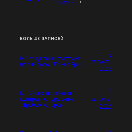
шлема»
→
БОЛЬШЕ ЗАПИСЕЙ
7
В Португалии стартует
августа,
новый сезон Примейры
2026
6
Мо Салах подпишет
августа,
контракт с турецким
«Трабзонспором»
2026
5