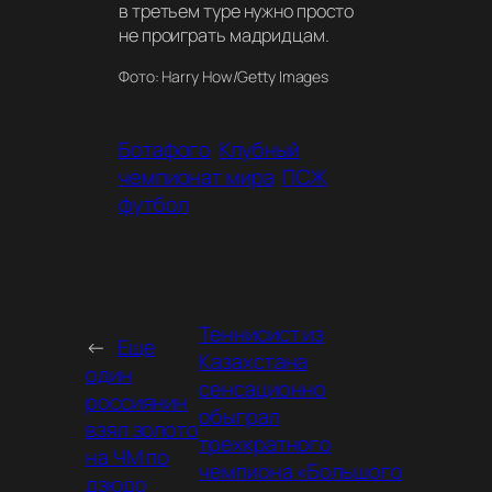
в третьем туре нужно просто
не проиграть мадридцам.
Фото: Harry How/Getty Images
Ботафого
Клубный
чемпионат мира
ПСЖ
футбол
Теннисист из
←
Еще
Казахстана
один
сенсационно
россиянин
обыграл
взял золото
трехкратного
на ЧМ по
чемпиона «Большого
дзюдо