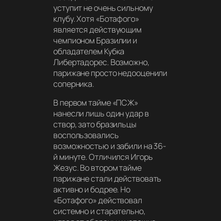
уступит не очень сильному
клубу. Хотя «Ботафого»
является действующим
чемпионом Бразилии и
обладателем Кубка
Либертадорес. Возможно,
парижане просто недооценили
соперника.
В первом тайме «ПСЖ»
нанесли лишь один удар в
створ, зато бразильцы
воспользовались
возможностью и забили на 36-
й минуте. Отличился Игорь
Жезус. Во втором тайме
парижане стали действовать
активно и бодрее. Но
«Ботафого» действовал
системно и старательно,