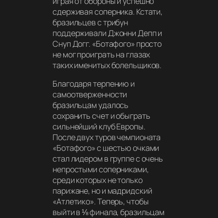
играя от обороны и успешно
сдерживая соперника. Кстати,
бразильцев с трибун
поддерживали Джонни Депп и
Снуп Догг. «Ботафого» просто
не мог проиграть на глазах
таких именитых болельщиков.
Благодаря терпению и
самоотверженности
бразильцам удалось
сохранить счет и обыграть
сильнейший клуб Европы.
После двух туров чемпионата
«Ботафого» с шестью очками
стал лидером в группе с очень
непростыми соперниками,
среди которых не только
парижане, но и мадридский
«Атлетико». Теперь, чтобы
выйти в ⅛ финала, бразильцам