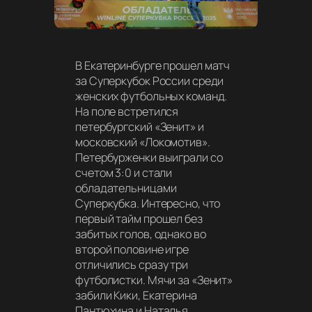
В Екатеринбурге прошел матч
за Суперкубок России среди
женских футбольных команд.
На поле встретился
петербургский «Зенит» и
московский «Локомотив».
Петербурженки выиграли со
счетом 3:0 и стали
обладательницами
Суперкубка. Интересно, что
первый тайм прошел без
забитых голов, однако во
второй половине игре
отличились сразу три
футболистки. Мячи за «Зенит»
забили Кики, Екатерина
Пантюхина и Наталья