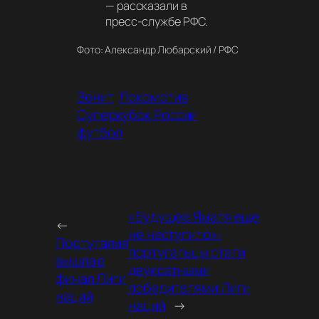
— рассказали в
пресс-службе РФС.
Фото: Александр Любарский / РФС
Зенит
Локомотив
Суперкубок России
футбол
«Будущее Ямаля еще
←
не наступило»:
Португалия
португальцы стали
вышла в
двукратными
финал Лиги
победителями Лиги
наций
наций
→