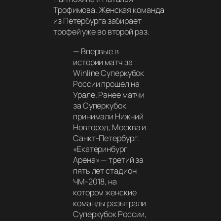
Трофимова. Женская команда
из Петербурга забирает
трофей уже во второй раз.
—
Впервые в
истории матч за
Winline Суперкубок
России прошел на
Урале. Ранее матчи
за Суперкубок
принимали Нижний
Новгород, Москва и
Санкт-Петербург.
«Екатеринбург
Арена» — третий за
пять лет стадион
ЧМ-2018, на
котором женские
команды разыграли
Суперкубок России,