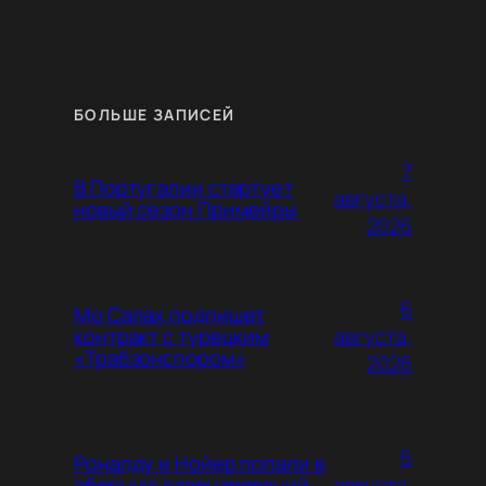
БОЛЬШЕ ЗАПИСЕЙ
7
В Португалии стартует
августа,
новый сезон Примейры
2026
6
Мо Салах подпишет
августа,
контракт с турецким
«Трабзонспором»
2026
5
Роналду и Нойер попали в
августа,
сборную разочарований