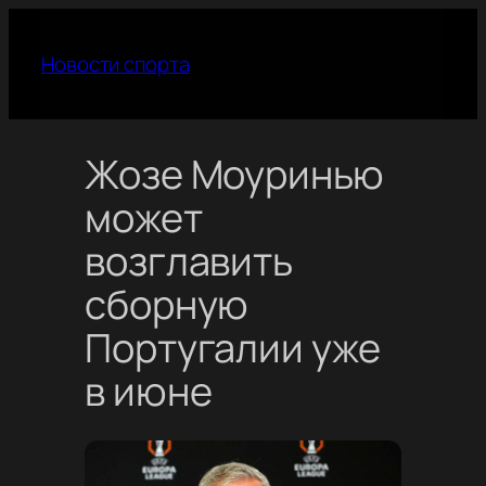
Перейти
к
Новости спорта
содержимому
Жозе Моуринью
может
возглавить
сборную
Португалии уже
в июне