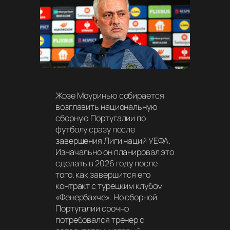
Жозе Моуринью собирается
возглавить национальную
сборную Португалии по
футболу сразу после
завершения Лиги наций УЕФА.
Изначально он планировал это
сделать в 2026 году после
того, как завершится его
контракт с турецким клубом
«Фенербахче». Но сборной
Португалии срочно
потребовался тренер с