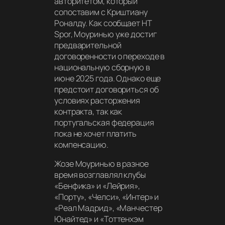
авторитетом, который
сопоставим с Криштиану
Роналду. Как сообщает HT
Spor, Моуринью уже достиг
предварительной
договоренности о переходе в
национальную сборную в
июне 2025 года. Однако еще
предстоит договориться об
условиях расторжения
контракта, так как
португальская федерация
пока не хочет платить
компенсацию.
Жозе Моуринью в разное
время возглавлял клубы
«Бенфика» и «Лейрия»,
«Порту», «Челси», «Интер» и
«Реал Мадрид», «Манчестер
Юнайтед» и «Тоттенхэм