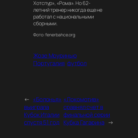
Хотспур», «Рома». Но 62-
летний тренер никогда еще не
работал с национальными
сборными.
Фото: fenerbahce.org
Жозе Моуринью
Португалия
футбол
←
«Болонья»
«Локомотив»
выиграла
сравнял счет в
Кубок Италии
финальной серии
спустя 51 год
Кубка Гагарина
→